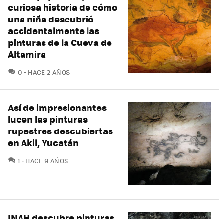
curiosa historia de cómo
una niña descubrió
accidentalmente las
pinturas de la Cueva de
Altamira
COMENTARIOS
0
HACE 2 AÑOS
Así de impresionantes
lucen las pinturas
rupestres descubiertas
en Akil, Yucatán
COMENTARIOS
1
HACE 9 AÑOS
INAH descubre pinturas