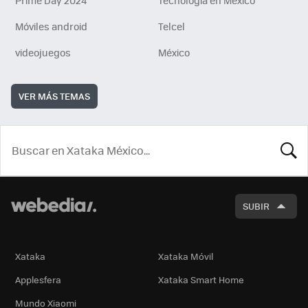
Móviles android
Telcel
videojuegos
México
VER MÁS TEMAS
BUSCA
SUBIR
Xataka
Xataka Móvil
Applesfera
Xataka Smart Home
Mundo Xiaomi