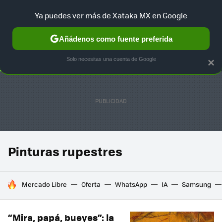
Ya puedes ver más de Xataka MX en Google
SELECCIÓN
GAMING
HOME
AUTO
TERRITORIO SAM
Añádenos como fuente preferida
Solo necesitas una cuenta de Google
×
Pinturas rupestres
HOY SE HABLA DE
Mercado Libre
Oferta
WhatsApp
IA
Samsung
“Mira, papá, bueyes”: la