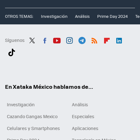
OTROS TEMAS:
Investigación
Análisis
Prime Day 2024
Te
Síguenos
Twit
Fac
You
Inst
Tele
RSS
Flip
Link
ter
ebo
tub
agr
gra
boa
edI
Tikt
ok
e
am
m
rd
n
ok
En Xataka México hablamos de...
Investigación
Análisis
Cazando Gangas Mexico
Especiales
Celulares y Smartphones
Aplicaciones
Prime Day 2024
Tecnología en México