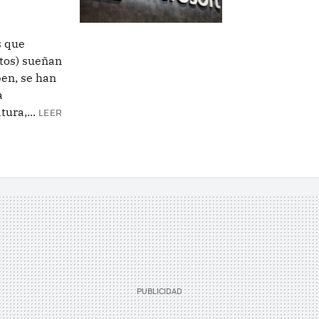
s que
tos) sueñan
ben, se han
a
ura,...
LEER