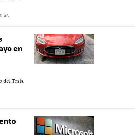
 DÍAS
s
mayo en
o del Tesla
lento