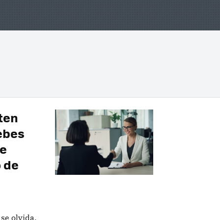
ten
ebes
de
o de
se olvida.