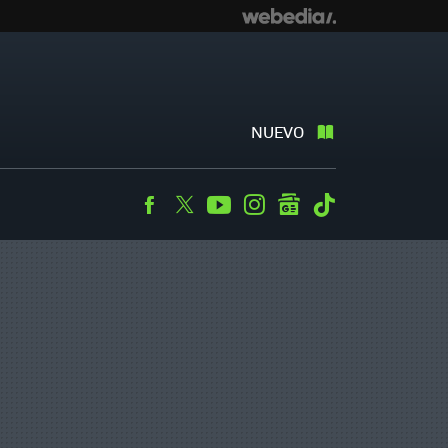
NUEVO
Facebook
Twitter
Youtube
Instagram
googlenews
Tiktok