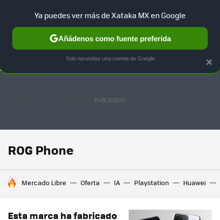
Ya puedes ver más de Xataka MX en Google
SELECCIÓN
GAMING
HOME
AUTO
TERRITORIO SAM
Añádenos como fuente preferida
Solo necesitas una cuenta de Google
×
ROG Phone
HOY SE HABLA DE
Mercado Libre
Oferta
IA
Playstation
Huawei
Esta marca ha fabricado