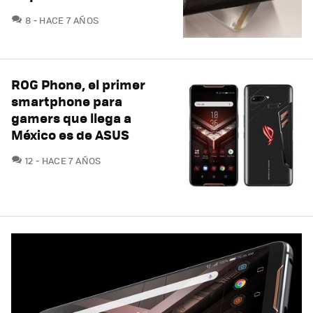
COMENTARIOS
8
HACE 7 AÑOS
ROG Phone, el primer
smartphone para
gamers que llega a
México es de ASUS
COMENTARIOS
12
HACE 7 AÑOS