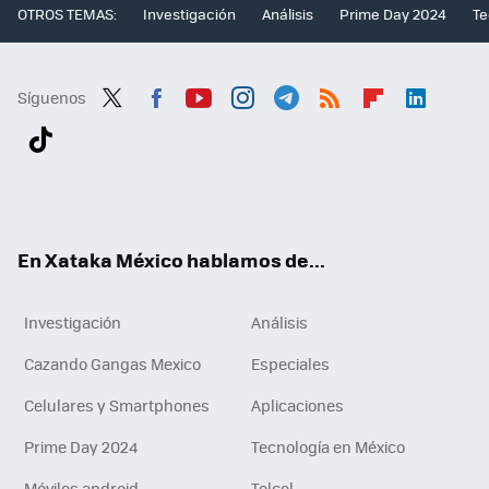
OTROS TEMAS:
Investigación
Análisis
Prime Day 2024
Te
Síguenos
Twit
Fac
You
Inst
Tele
RSS
Flip
Link
ter
ebo
tub
agr
gra
boa
edI
Tikt
ok
e
am
m
rd
n
ok
En Xataka México hablamos de...
Investigación
Análisis
Cazando Gangas Mexico
Especiales
Celulares y Smartphones
Aplicaciones
Prime Day 2024
Tecnología en México
Móviles android
Telcel