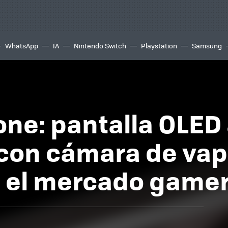
WhatsApp
IA
Nintendo Switch
Playstation
Samsung
e: pantalla OLED 
con cámara de vapo
a el mercado game