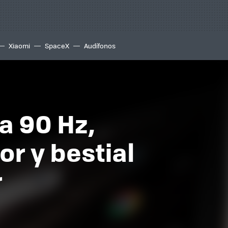
Xiaomi
SpaceX
Audífonos
a 90 Hz,
r y bestial
r