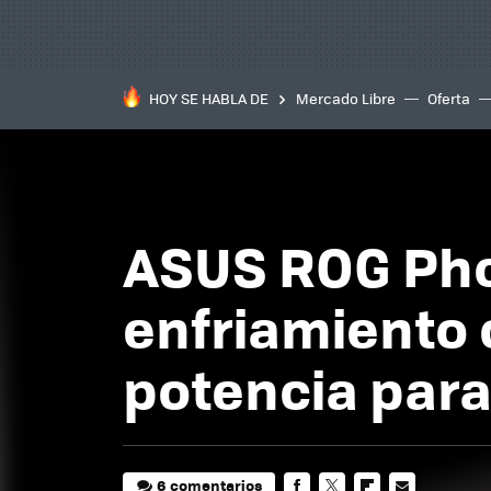
HOY SE HABLA DE
Mercado Libre
Oferta
ASUS ROG Phon
enfriamiento 
potencia par
6 comentarios