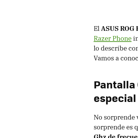
El
ASUS ROG 
Razer Phone
in
lo describe co
Vamos a conoce
Pantalla
especial
No sorprende v
sorprende es q
Ghz de frecue