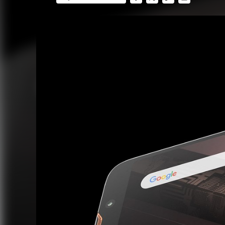
FACEBOOK
TWITTER
FLIPBOARD
E-
MAIL