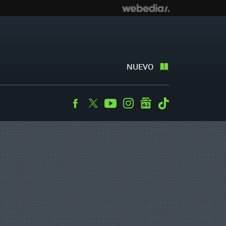
NUEVO
Facebook
Twitter
Youtube
Instagram
googlenews
Tiktok