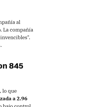
mpañía al
o. La compañía
invencibles".
.
on 845
 lo que
izada a 2.96
o bajo control,