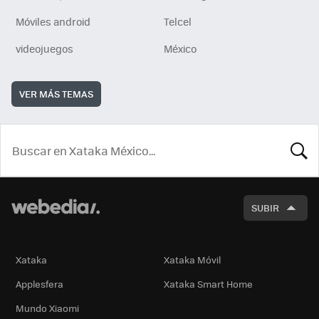
Móviles android
Telcel
videojuegos
México
VER MÁS TEMAS
BUSCA
SUBIR
Xataka
Xataka Móvil
Applesfera
Xataka Smart Home
Mundo Xiaomi