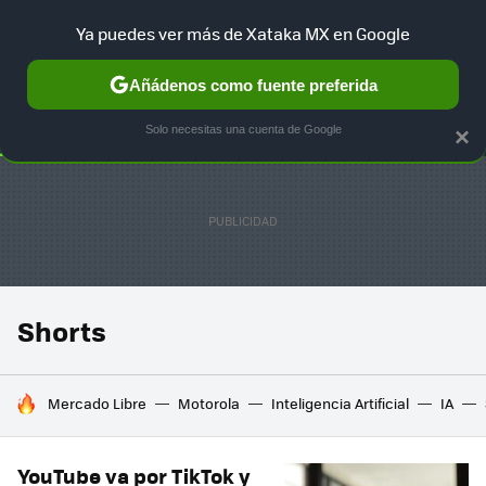
Ya puedes ver más de Xataka MX en Google
SELECCIÓN
GAMING
HOME
AUTO
TERRITORIO SAM
Añádenos como fuente preferida
Solo necesitas una cuenta de Google
×
Shorts
HOY SE HABLA DE
Mercado Libre
Motorola
Inteligencia Artificial
IA
YouTube va por TikTok y