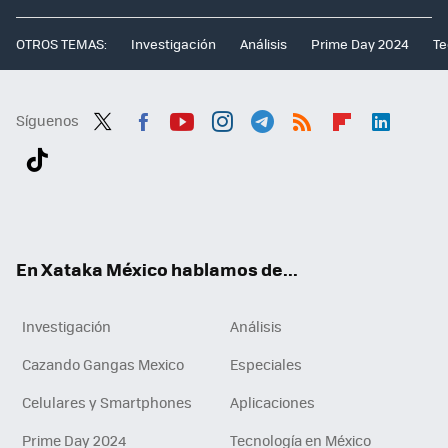
OTROS TEMAS:
Investigación
Análisis
Prime Day 2024
Te
Síguenos
Twit
Fac
You
Inst
Tele
RSS
Flip
Link
ter
ebo
tub
agr
gra
boa
edI
Tikt
ok
e
am
m
rd
n
ok
En Xataka México hablamos de...
Investigación
Análisis
Cazando Gangas Mexico
Especiales
Celulares y Smartphones
Aplicaciones
Prime Day 2024
Tecnología en México