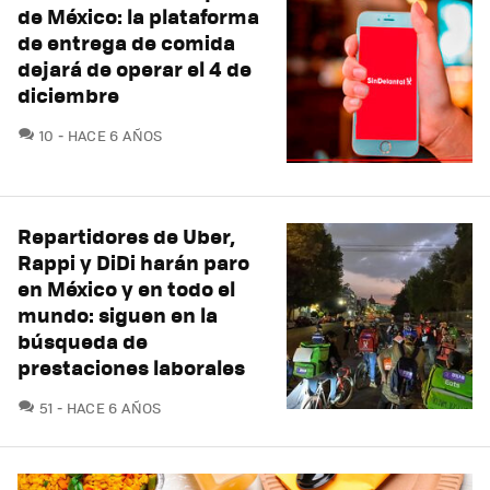
de México: la plataforma
de entrega de comida
dejará de operar el 4 de
diciembre
COMENTARIOS
10
HACE 6 AÑOS
Repartidores de Uber,
Rappi y DiDi harán paro
en México y en todo el
mundo: siguen en la
búsqueda de
prestaciones laborales
COMENTARIOS
51
HACE 6 AÑOS