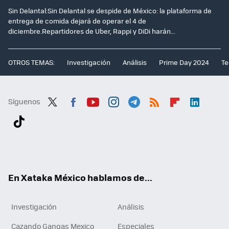
Sin Delantal:Sin Delantal se despide de México: la plataforma de
entrega de comida dejará de operar el 4 de
diciembre.Repartidores de Uber, Rappi y DiDi harán...
OTROS TEMAS:
Investigación
Análisis
Prime Day 2024
Te
Síguenos
Twit
Fac
You
Inst
Tele
RSS
Flip
Link
ter
ebo
tub
agr
gra
boa
edI
Tikt
ok
e
am
m
rd
n
ok
En Xataka México hablamos de...
Investigación
Análisis
Cazando Gangas Mexico
Especiales