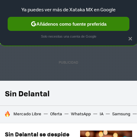
Ya puedes ver más de Xataka MX en Google
SELECCIÓN
GAMING
HOME
AUTO
TERRITORIO SAM
Añádenos como fuente preferida
Solo necesitas una cuenta de Google
×
Sin Delantal
HOY SE HABLA DE
Mercado Libre
Oferta
WhatsApp
IA
Samsung
Sin Delantal se despide