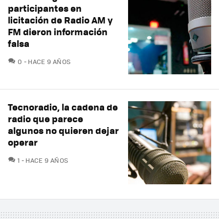
participantes en
licitación de Radio AM y
FM dieron información
falsa
COMENTARIOS
0
HACE 9 AÑOS
Tecnoradio, la cadena de
radio que parece
algunos no quieren dejar
operar
COMENTARIOS
1
HACE 9 AÑOS