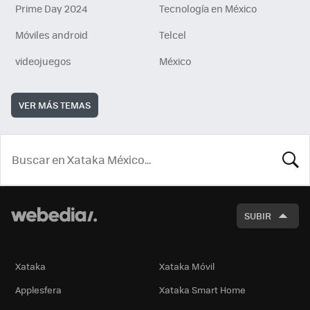
Prime Day 2024
Tecnología en México
Móviles android
Telcel
videojuegos
México
VER MÁS TEMAS
BUSCA
SUBIR
Xataka
Xataka Móvil
Applesfera
Xataka Smart Home