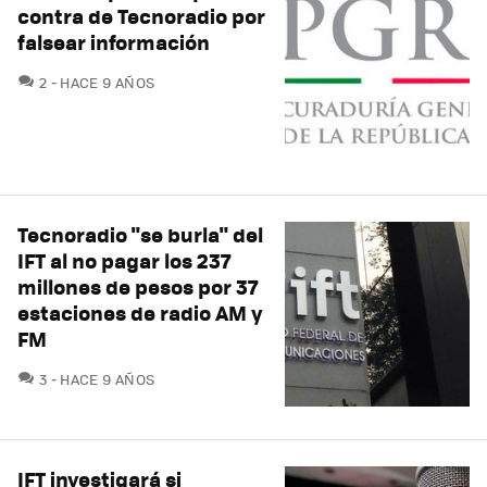
contra de Tecnoradio por
falsear información
COMENTARIOS
2
HACE 9 AÑOS
Tecnoradio "se burla" del
IFT al no pagar los 237
millones de pesos por 37
estaciones de radio AM y
FM
COMENTARIOS
3
HACE 9 AÑOS
IFT investigará si