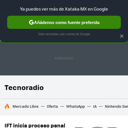
Ya puedes ver más de Xataka MX en Google
SELECCIÓN
GAMING
HOME
AUTO
TERRITORIO SAM
Añádenos como fuente preferida
Solo necesitas una cuenta de Google
×
Tecnoradio
HOY SE HABLA DE
Mercado Libre
Oferta
WhatsApp
IA
Nintendo Sw
IFT inicia proceso penal