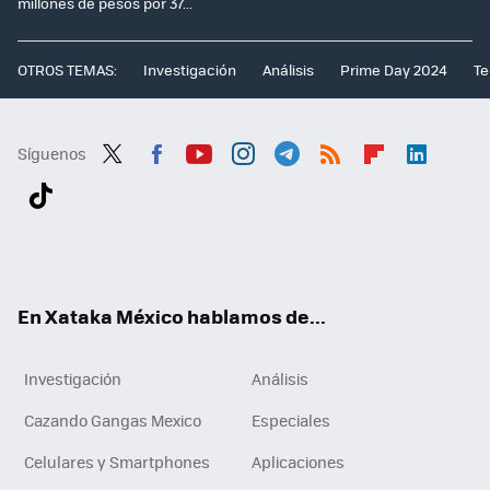
millones de pesos por 37...
OTROS TEMAS:
Investigación
Análisis
Prime Day 2024
Te
Síguenos
Twit
Fac
You
Inst
Tele
RSS
Flip
Link
ter
ebo
tub
agr
gra
boa
edI
Tikt
ok
e
am
m
rd
n
ok
En Xataka México hablamos de...
Investigación
Análisis
Cazando Gangas Mexico
Especiales
Celulares y Smartphones
Aplicaciones