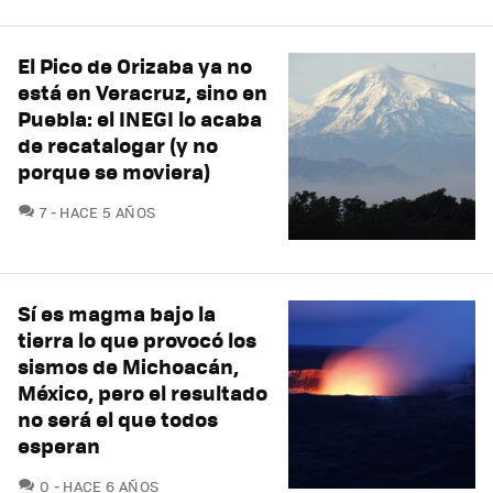
El Pico de Orizaba ya no
está en Veracruz, sino en
Puebla: el INEGI lo acaba
de recatalogar (y no
porque se moviera)
COMENTARIOS
7
HACE 5 AÑOS
Sí es magma bajo la
tierra lo que provocó los
sismos de Michoacán,
México, pero el resultado
no será el que todos
esperan
COMENTARIOS
0
HACE 6 AÑOS