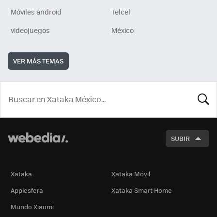
Móviles android
Telcel
videojuegos
México
VER MÁS TEMAS
BUSCA
SUBIR
Xataka
Xataka Móvil
Applesfera
Xataka Smart Home
Mundo Xiaomi