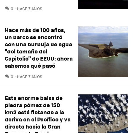
COMENTARIOS
0
HACE 7 AÑOS
Hace más de 100 años,
un barco se encontró
con una burbuja de agua
"del tamaño del
Capitolio" de EEUU: ahora
sabemos qué pasó
COMENTARIOS
0
HACE 7 AÑOS
Esta enorme balsa de
piedra pómez de 150
km2 está flotando a la
deriva en el Pacífico y va
directa hacia la Gran