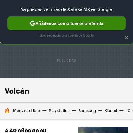
Ya puedes ver más de Xataka MX en Google
SELECCIÓN
GAMING
HOME
AUTO
TERRITORIO SAM
Añádenos como fuente preferida
Solo necesitas una cuenta de Google
×
Volcán
HOY SE HABLA DE
Mercado Libre
Playstation
Samsung
Xiaomi
LG
A 40 años de su