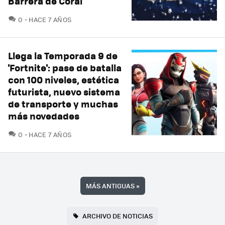
Barrera de Coral
COMENTARIOS
0
HACE 7 AÑOS
Llega la Temporada 9 de
'Fortnite': pase de batalla
con 100 niveles, estética
futurista, nuevo sistema
de transporte y muchas
más novedades
COMENTARIOS
0
HACE 7 AÑOS
MÁS ANTIGUAS
»
ARCHIVO DE NOTICIAS