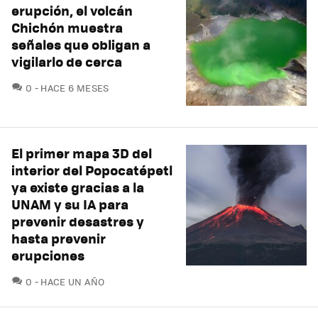
erupción, el volcán
Chichón muestra
señales que obligan a
vigilarlo de cerca
COMENTARIOS
0
HACE 6 MESES
El primer mapa 3D del
interior del Popocatépetl
ya existe gracias a la
UNAM y su IA para
prevenir desastres y
hasta prevenir
erupciones
COMENTARIOS
0
HACE UN AÑO