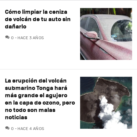
Cómo limpiar la ceniza
de volcán de tu auto sin
dañarlo
COMENTARIOS
0
HACE 3 AÑOS
La erupción del volcán
submarino Tonga hará
más grande el agujero
en la capa de ozono, pero
no todo son malas
noticias
COMENTARIOS
0
HACE 4 AÑOS