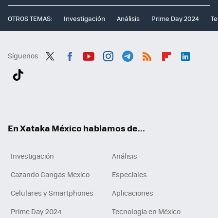
OTROS TEMAS:
Investigación
Análisis
Prime Day 2024
Te
Síguenos
Twit
Fac
You
Inst
Tele
RSS
Flip
Link
ter
ebo
tub
agr
gra
boa
edI
Tikt
ok
e
am
m
rd
n
ok
En Xataka México hablamos de...
Investigación
Análisis
Cazando Gangas Mexico
Especiales
Celulares y Smartphones
Aplicaciones
Prime Day 2024
Tecnología en México