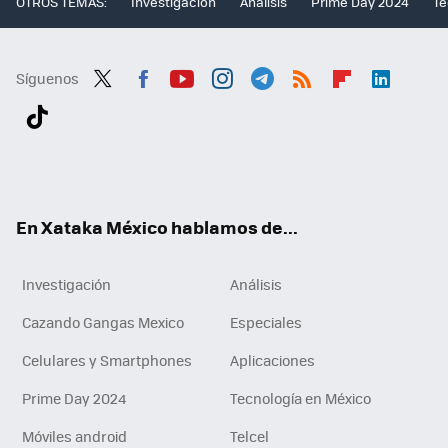
OTROS TEMAS:
Investigación
Análisis
Prime Day 2024
Te
Síguenos
Twit
Fac
You
Inst
Tele
RSS
Flip
Link
ter
ebo
tub
agr
gra
boa
edI
Tikt
ok
e
am
m
rd
n
ok
En Xataka México hablamos de...
Investigación
Análisis
Cazando Gangas Mexico
Especiales
Celulares y Smartphones
Aplicaciones
Prime Day 2024
Tecnología en México
Móviles android
Telcel