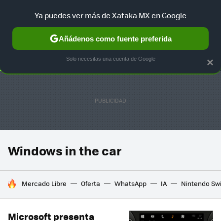
Ya puedes ver más de Xataka MX en Google
SELECCIÓN
GAMING
HOME
AUTO
TERRITORIO SAM
Añádenos como fuente preferida
Solo necesitas una cuenta de Google
×
Windows in the car
HOY SE HABLA DE
Mercado Libre
Oferta
WhatsApp
IA
Nintendo Sw
Microsoft presenta