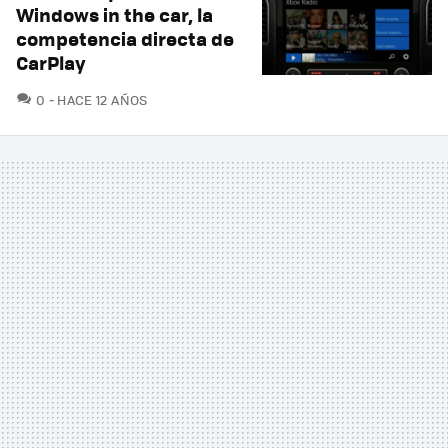
Windows in the car, la
competencia directa de
CarPlay
COMENTARIOS
0
HACE 12 AÑOS