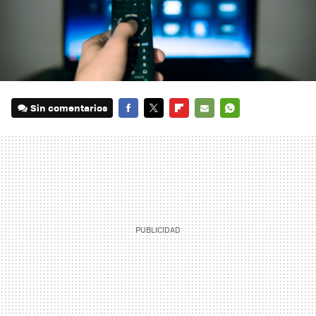
Sin comentarios
FACEBOOK
TWITTER
FLIPBOARD
E-
WHATSAPP
MAIL