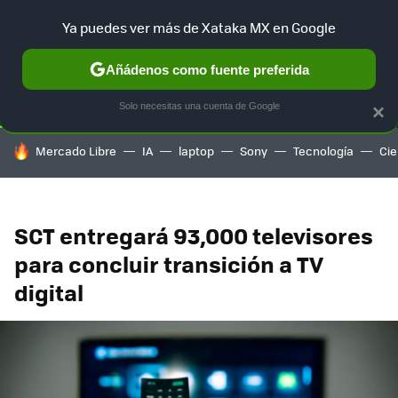
Ya puedes ver más de Xataka MX en Google
SELECCIÓN
GAMING
HOME
AUTO
TERRITORIO SAM
Añádenos como fuente preferida
Solo necesitas una cuenta de Google
×
HOY SE HABLA DE
Mercado Libre
IA
laptop
Sony
Tecnología
Cie
SCT entregará 93,000 televisores
para concluir transición a TV
digital