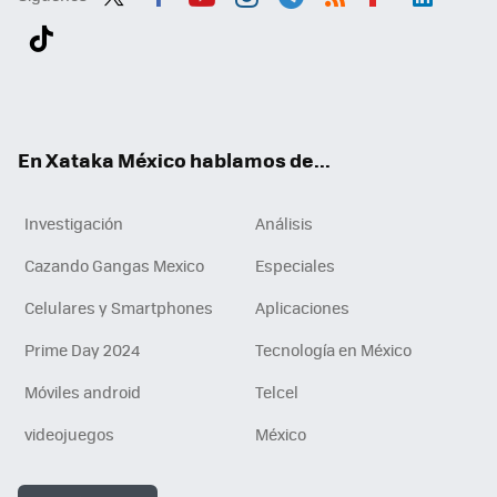
Twit
Fac
You
Inst
Tele
RSS
Flip
Link
ter
ebo
tub
agr
gra
boa
edI
Tikt
ok
e
am
m
rd
n
ok
En Xataka México hablamos de...
Investigación
Análisis
Cazando Gangas Mexico
Especiales
Celulares y Smartphones
Aplicaciones
Prime Day 2024
Tecnología en México
Móviles android
Telcel
videojuegos
México