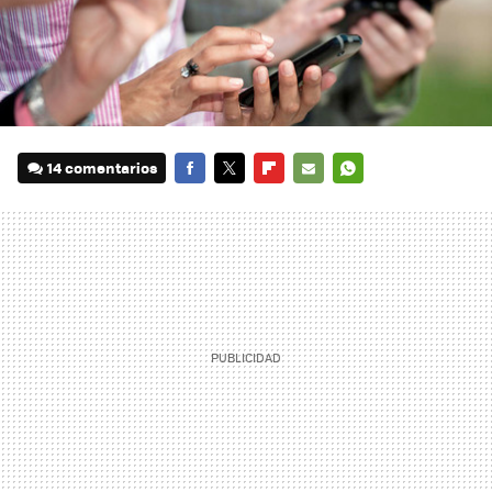
14 comentarios
FACEBOOK
TWITTER
FLIPBOARD
E-
WHATSAPP
MAIL