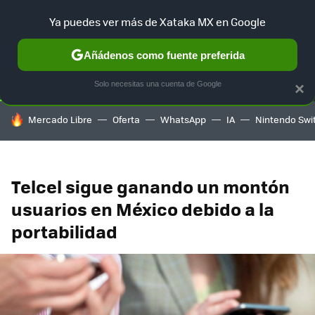
Ya puedes ver más de Xataka MX en Google
SELECCIÓN
GAMING
HOME
AUTO
TERRITORIO SAM
Añádenos como fuente preferida
Solo necesitas una cuenta de Google
×
HOY SE HABLA DE
Mercado Libre
Oferta
WhatsApp
IA
Nintendo Swi
Telcel sigue ganando un montón
usuarios en México debido a la
portabilidad