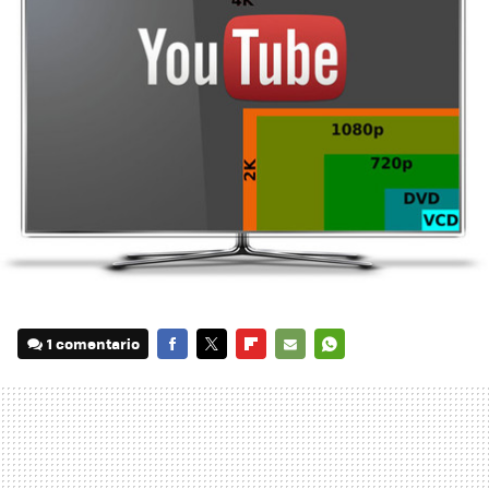
1 comentario
FACEBOOK
TWITTER
FLIPBOARD
E-
WHATSAPP
MAIL