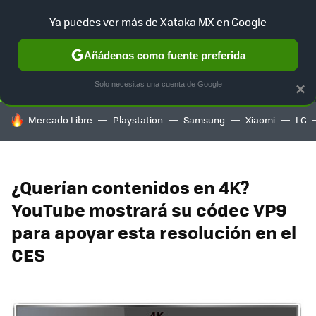
Ya puedes ver más de Xataka MX en Google
SELECCIÓN
GAMING
HOME
AUTO
TERRITORIO SAM
Añádenos como fuente preferida
Solo necesitas una cuenta de Google
×
HOY SE HABLA DE
Mercado Libre
Playstation
Samsung
Xiaomi
LG
¿Querían contenidos en 4K?
YouTube mostrará su códec VP9
para apoyar esta resolución en el
CES