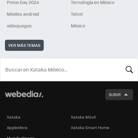
Prime Day 2024
Tecnología en México
Móviles android
Telcel
videojuegos
México
VER MÁS TEMAS
BUSCA
SUBIR
Xataka
Xataka Móvil
Applesfera
Xataka Smart Home
Mundo Xiaomi