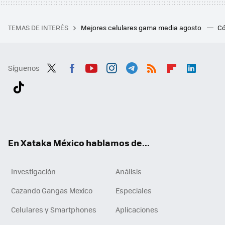
TEMAS DE INTERÉS
Mejores celulares gama media agosto
Có
Síguenos
Twit
Fac
You
Inst
Tele
RSS
Flip
Link
ter
ebo
tub
agr
gra
boa
edI
Tikt
ok
e
am
m
rd
n
ok
En Xataka México hablamos de...
Investigación
Análisis
Cazando Gangas Mexico
Especiales
Celulares y Smartphones
Aplicaciones