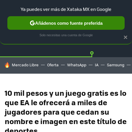
Ya puedes ver más de Xataka MX en Google
Añádenos como fuente preferida
Twitter
Fa
PLAYSTATION
XBOX
NINTENDO
Solo necesitas una cuenta de Google
×
HOY SE HABLA DE
Mercado Libre
Oferta
WhatsApp
IA
Samsung
10 mil pesos y un juego gratis es lo
que EA le ofrecerá a miles de
jugadores para que cedan su
nombre e imagen en este título de
deportes