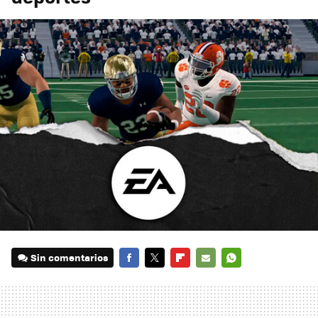
Sin comentarios
FACEBOOK
TWITTER
FLIPBOARD
E-
WHATSAPP
MAIL