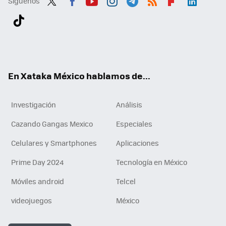
Síguenos
Twit
Fac
You
Inst
Tele
RSS
Flip
Link
ter
ebo
tub
agr
gra
boa
edI
Tikt
ok
e
am
m
rd
n
ok
En Xataka México hablamos de...
Investigación
Análisis
Cazando Gangas Mexico
Especiales
Celulares y Smartphones
Aplicaciones
Prime Day 2024
Tecnología en México
Móviles android
Telcel
videojuegos
México