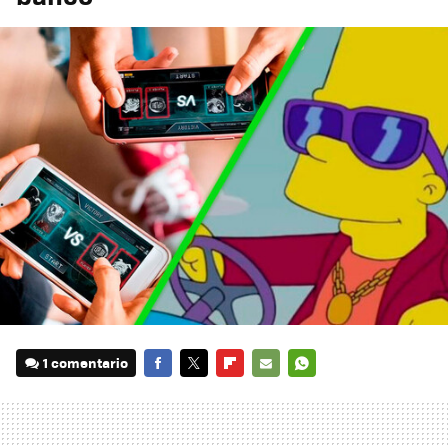
1 comentario
FACEBOOK
TWITTER
FLIPBOARD
E-
WHATSAPP
MAIL