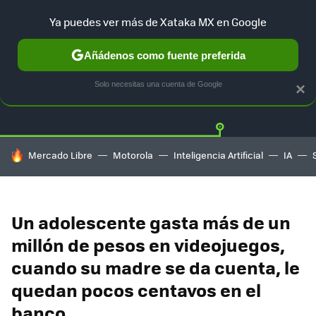
Ya puedes ver más de Xataka MX en Google
Añádenos como fuente preferida
Twitter
Fa
PLAYSTATION
XBOX
NINTENDO
Solo necesitas una cuenta de Google
×
HOY SE HABLA DE
Mercado Libre
Motorola
Inteligencia Artificial
IA
Un adolescente gasta más de un
millón de pesos en videojuegos,
cuando su madre se da cuenta, le
quedan pocos centavos en el
banco