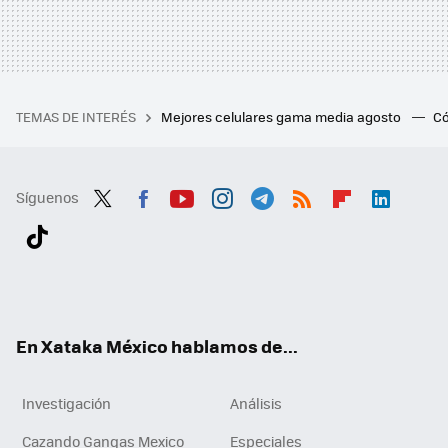
TEMAS DE INTERÉS
Mejores celulares gama media agosto
Có
Síguenos
Twit
Fac
You
Inst
Tele
RSS
Flip
Link
ter
ebo
tub
agr
gra
boa
edI
Tikt
ok
e
am
m
rd
n
ok
En Xataka México hablamos de...
Investigación
Análisis
Cazando Gangas Mexico
Especiales