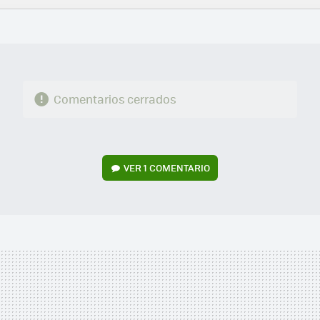
FACEBOOK
TWITTER
FLIPBOARD
E-
WHATSAPP
MAIL
Comentarios cerrados
VER
1 COMENTARIO