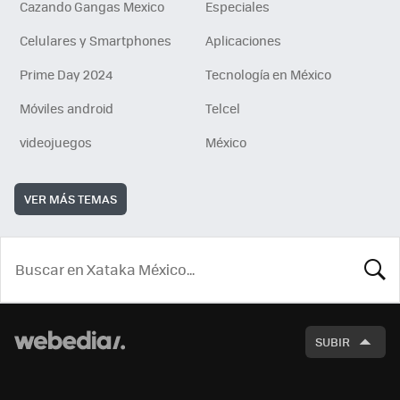
Cazando Gangas Mexico
Especiales
Celulares y Smartphones
Aplicaciones
Prime Day 2024
Tecnología en México
Móviles android
Telcel
videojuegos
México
VER MÁS TEMAS
BUSCA
SUBIR