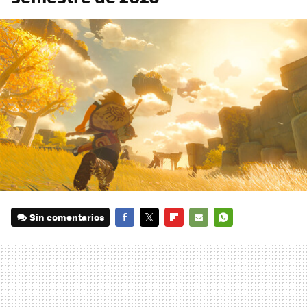
Sin comentarios
FACEBOOK
TWITTER
FLIPBOARD
E-
WHATSAPP
MAIL