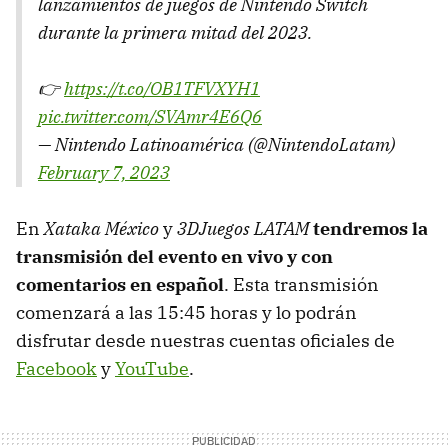
lanzamientos de juegos de Nintendo Switch
durante la primera mitad del 2023.
👉
https://t.co/OB1TFVXYH1
pic.twitter.com/SVAmr4E6Q6
— Nintendo Latinoamérica (@NintendoLatam)
February 7, 2023
En
Xataka México
y
3DJuegos LATAM
tendremos la
transmisión del evento en vivo y con
comentarios en español
.
Esta transmisión
comenzará a las 15:45 horas y lo podrán
disfrutar desde nuestras cuentas oficiales de
Facebook
y
YouTube
.