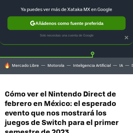
Ya puedes ver más de Xataka MX en Google
Añádenos como fuente preferida
Twitter
Fa
PLAYSTATION
XBOX
NINTENDO
Solo necesitas una cuenta de Google
×
HOY SE HABLA DE
Mercado Libre
Motorola
Inteligencia Artificial
IA
Cómo ver el Nintendo Direct de
febrero en México: el esperado
evento que nos mostrará los
juegos de Switch para el primer
semestre de 2023