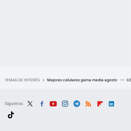
TEMAS DE INTERÉS
Mejores celulares gama media agosto
Có
Síguenos
Twit
Fac
You
Inst
Tele
RSS
Flip
Link
ter
ebo
tub
agr
gra
boa
edI
Tikt
ok
e
am
m
rd
n