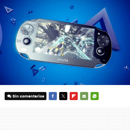
Sin comentarios
FACEBOOK
TWITTER
FLIPBOARD
E-
WHATSAPP
MAIL