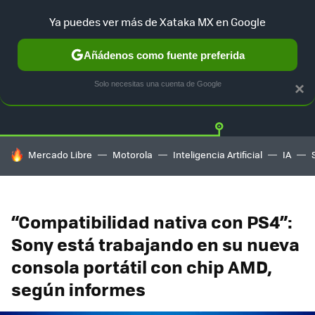
Ya puedes ver más de Xataka MX en Google
Añádenos como fuente preferida
Twitter
Fa
PLAYSTATION
XBOX
NINTENDO
Solo necesitas una cuenta de Google
×
HOY SE HABLA DE
Mercado Libre
Motorola
Inteligencia Artificial
IA
“Compatibilidad nativa con PS4”:
Sony está trabajando en su nueva
consola portátil con chip AMD,
según informes