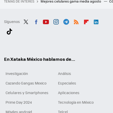
TEMAS DE INTERÉS
Mejores celulares gama media agosto
Có
Síguenos
Twit
Fac
You
Inst
Tele
RSS
Flip
Link
ter
ebo
tub
agr
gra
boa
edI
Tikt
ok
e
am
m
rd
n
ok
En Xataka México hablamos de...
Investigación
Análisis
Cazando Gangas Mexico
Especiales
Celulares y Smartphones
Aplicaciones
Prime Day 2024
Tecnología en México
Móviles android
Telcel