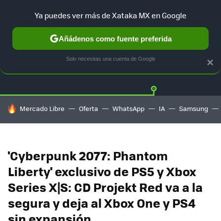
Ya puedes ver más de Xataka MX en Google
Añádenos como fuente preferida
Twitter
Fa
PLAYSTATION
XBOX
NINTENDO
Solo necesitas una cuenta de Google
×
HOY SE HABLA DE
Mercado Libre
Oferta
WhatsApp
IA
Samsung
'Cyberpunk 2077: Phantom
Liberty' exclusivo de PS5 y Xbox
Series X|S: CD Projekt Red va a la
segura y deja al Xbox One y PS4
sin expansión