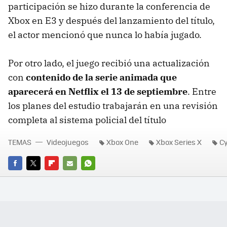
participación se hizo durante la conferencia de
Xbox en E3 y después del lanzamiento del título,
el actor mencionó que nunca lo había jugado.
Por otro lado, el juego recibió una actualización
con
contenido de la serie animada que
aparecerá en Netflix el 13 de septiembre
. Entre
los planes del estudio trabajarán en una revisión
completa al sistema policial del título
TEMAS
Videojuegos
Xbox One
Xbox Series X
C
FACEBOOK
TWITTER
FLIPBOARD
E-
WHATSAPP
MAIL