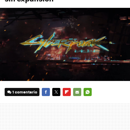
1 comentario
FACEBOOK
TWITTER
FLIPBOARD
E-
WHATSAPP
MAIL