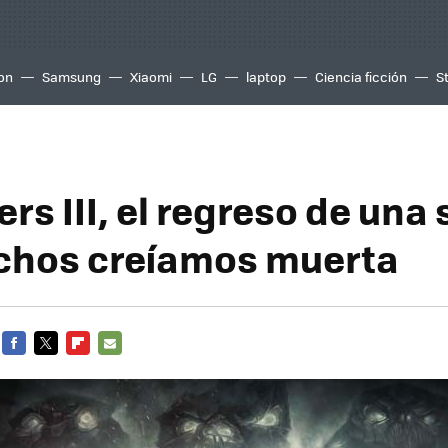
ion
Samsung
Xiaomi
LG
laptop
Ciencia ficción
S
rs III, el regreso de una
chos creíamos muerta
FACEBOOK
TWITTER
FLIPBOARD
E-
MAIL