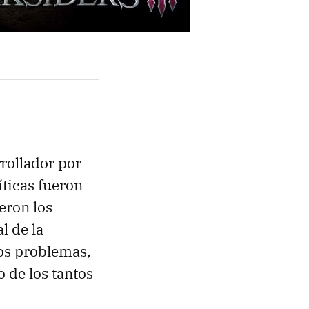
rrollador por
íticas fueron
eron los
l de la
os problemas,
 de los tantos