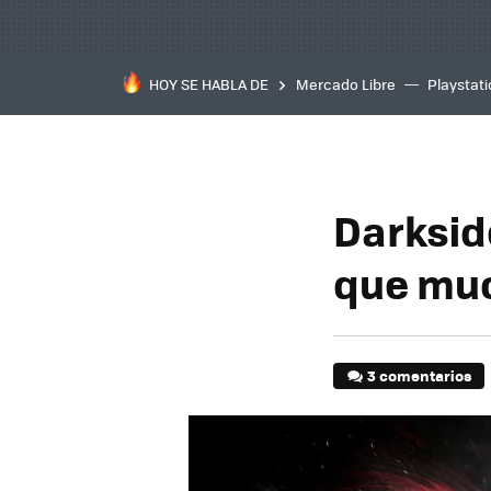
HOY SE HABLA DE
Mercado Libre
Playstat
Darkside
que mu
3 comentarios