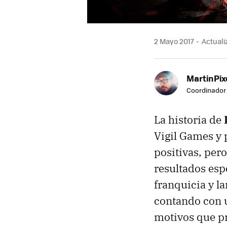
2 Mayo 2017
Actuali
MartinPix
Coordinador 
La historia de
Vigil Games y 
positivas, per
resultados esp
franquicia y l
contando con u
motivos que p