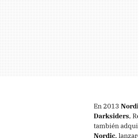
En 2013
Nordi
Darksiders
, 
también adqui
Nordic
, lanza