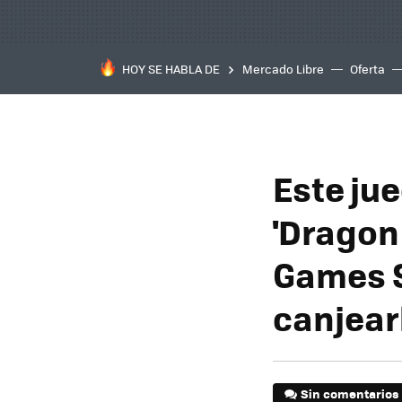
HOY SE HABLA DE
Mercado Libre
Oferta
Este ju
'Dragon 
Games S
canjear
Sin comentarios