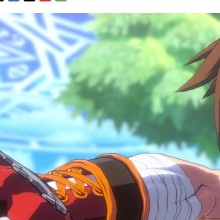
FACEBOOK
TWITTER
FLIPBOARD
E-
MAIL