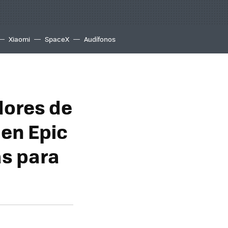
Xiaomi
SpaceX
Audífonos
dores de
 en Epic
as para