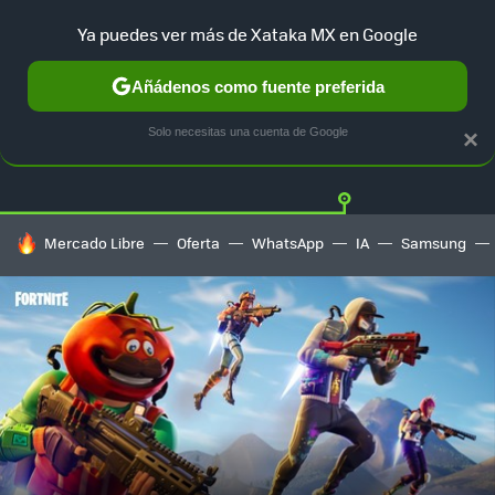
Ya puedes ver más de Xataka MX en Google
Añádenos como fuente preferida
Twitter
Fa
PLAYSTATION
XBOX
NINTENDO
Solo necesitas una cuenta de Google
×
HOY SE HABLA DE
Mercado Libre
Oferta
WhatsApp
IA
Samsung