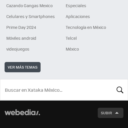
Cazando Gangas Mexico
Especiales
Celulares y Smartphones
Aplicaciones
Prime Day 2024
Tecnología en México
Móviles android
Telcel
videojuegos
México
VER MÁS TEMAS
BUSCA
SUBIR