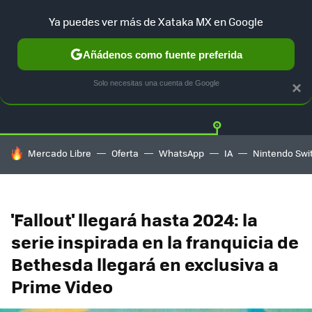
Ya puedes ver más de Xataka MX en Google
Añádenos como fuente preferida
Twitter
Fa
PLAYSTATION
XBOX
NINTENDO
Solo necesitas una cuenta de Google
×
HOY SE HABLA DE
Mercado Libre
Oferta
WhatsApp
IA
Nintendo Swi
'Fallout' llegará hasta 2024: la
serie inspirada en la franquicia de
Bethesda llegará en exclusiva a
Prime Video