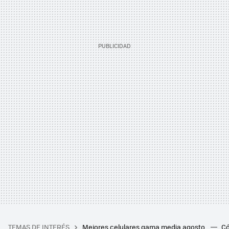
TEMAS DE INTERÉS
Mejores celulares gama media agosto
Có