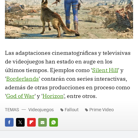
Las adaptaciones cinematográficas y televisivas
de videojuegos han estado en auge en los
últimos tiempos. Ejemplos como '
Silent Hill
' y
'
Borderlands
' contarán con series interactivas,
además de otras producciones en proceso como
'
God of War
' y '
Horizon
', entre otros.
TEMAS
Videojuegos
Fallout
Prime Video
FACEBOOK
TWITTER
FLIPBOARD
E-
WHATSAPP