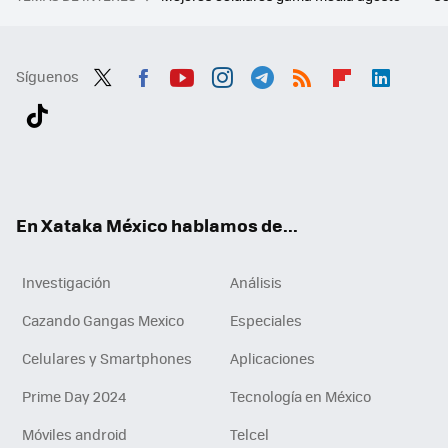
Síguenos
Twit
Fac
You
Inst
Tele
RSS
Flip
Link
ter
ebo
tub
agr
gra
boa
edI
Tikt
ok
e
am
m
rd
n
ok
En Xataka México hablamos de...
Investigación
Análisis
Cazando Gangas Mexico
Especiales
Celulares y Smartphones
Aplicaciones
Prime Day 2024
Tecnología en México
Móviles android
Telcel