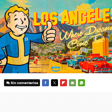
Sin comentarios
FACEBOOK
TWITTER
FLIPBOARD
E-
WHATSAPP
MAIL