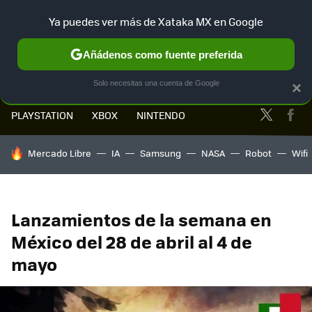
Ya puedes ver más de Xataka MX en Google
MENÚ
NUEVO
Añádenos como fuente preferida
Solo necesitas una cuenta de Google
×
Twitter
Fa
PLAYSTATION
XBOX
NINTENDO
HOY SE HABLA DE
Mercado Libre
IA
Samsung
NASA
Robot
Wifi
Lanzamientos de la semana en
México del 28 de abril al 4 de
mayo