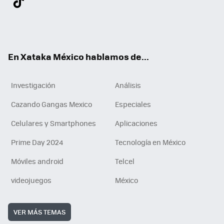
ter
ebo
tub
agr
gra
boa
edI
Tikt
ok
e
am
m
rd
n
ok
En Xataka México hablamos de...
Investigación
Análisis
Cazando Gangas Mexico
Especiales
Celulares y Smartphones
Aplicaciones
Prime Day 2024
Tecnología en México
Móviles android
Telcel
videojuegos
México
VER MÁS TEMAS