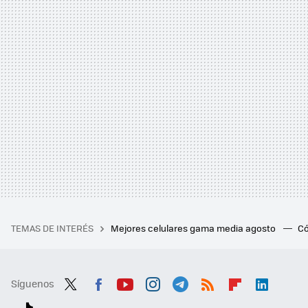
TEMAS DE INTERÉS
Mejores celulares gama media agosto
Có
Síguenos
Twit
Fac
You
Inst
Tele
RSS
Flip
Link