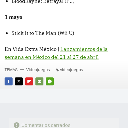
BloodRayne: Betrayal (PC)
1 mayo
Stick it to The Man (Wii U)
En Vida Extra México |
Lanzamientos de la
semana en México del 21 al 27 de abril
TEMAS
Videojuegos
videojuegos
FACEBOOK
TWITTER
FLIPBOARD
E-
WHATSAPP
MAIL
Comentarios cerrados