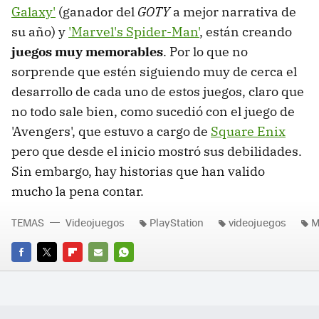
Galaxy'
(ganador del
GOTY
a mejor narrativa de
su año) y
'Marvel's Spider-Man'
, están creando
juegos muy memorables
. Por lo que no
sorprende que estén siguiendo muy de cerca el
desarrollo de cada uno de estos juegos, claro que
no todo sale bien, como sucedió con el juego de
'Avengers', que estuvo a cargo de
Square Enix
pero que desde el inicio mostró sus debilidades.
Sin embargo, hay historias que han valido
mucho la pena contar.
TEMAS
Videojuegos
PlayStation
videojuegos
M
FACEBOOK
TWITTER
FLIPBOARD
E-
WHATSAPP
MAIL