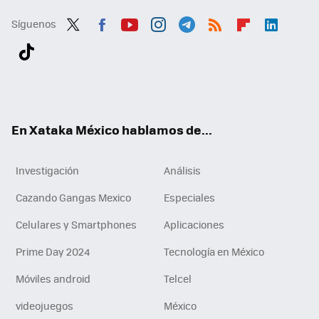
Síguenos
Twit
Fac
You
Inst
Tele
RSS
Flip
Link
ter
ebo
tub
agr
gra
boa
edI
Tikt
ok
e
am
m
rd
n
ok
En Xataka México hablamos de...
Investigación
Análisis
Cazando Gangas Mexico
Especiales
Celulares y Smartphones
Aplicaciones
Prime Day 2024
Tecnología en México
Móviles android
Telcel
videojuegos
México