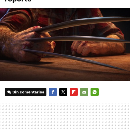
Sin comentarios
FACEBOOK
TWITTER
FLIPBOARD
E-
WHATSAPP
MAIL