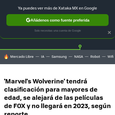
Ya puedes ver más de Xataka MX en Google
Añádenos como fuente preferida
Twitter
Fa
PLAYSTATION
XBOX
NINTENDO
Solo necesitas una cuenta de Google
×
HOY SE HABLA DE
Mercado Libre
IA
Samsung
NASA
Robot
Wifi
'Marvel's Wolverine' tendrá
clasificación para mayores de
edad, se alejará de las películas
de FOX y no llegará en 2023, según
reporte