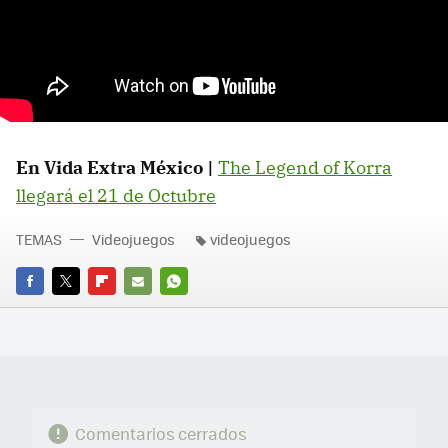
En Vida Extra México |
The Legend of Korra
llegará el 21 de Octubre
TEMAS
Videojuegos
videojuegos
FACEBOOK
TWITTER
FLIPBOARD
E-
WHATSAPP
MAIL
Comentarios cerrados