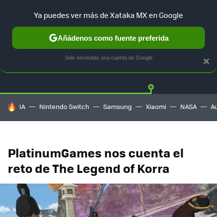
Ya puedes ver más de Xataka MX en Google
Añádenos como fuente preferida
Twitter
Fa
PLAYSTATION
XBOX
NINTENDO
Solo necesitas una cuenta de Google
×
HOY SE HABLA DE
IA
Nintendo Switch
Samsung
Xiaomi
NASA
A
PlatinumGames nos cuenta el
reto de The Legend of Korra