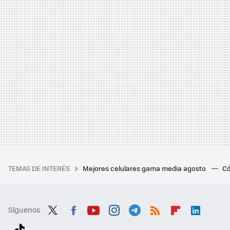
TEMAS DE INTERÉS
Mejores celulares gama media agosto
Có
Síguenos
Twit
Fac
You
Inst
Tele
RSS
Flip
Link