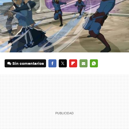
Sin comentarios
FACEBOOK
TWITTER
FLIPBOARD
E-
WHATSAPP
MAIL