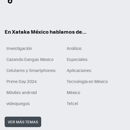
ter
ebo
tub
agr
gra
boa
edI
Tikt
ok
e
am
m
rd
n
ok
En Xataka México hablamos de...
Investigación
Análisis
Cazando Gangas Mexico
Especiales
Celulares y Smartphones
Aplicaciones
Prime Day 2024
Tecnología en México
Móviles android
México
videojuegos
Telcel
VER MÁS TEMAS