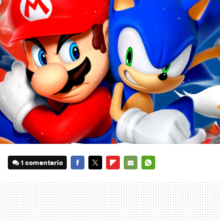
1 comentario
FACEBOOK
TWITTER
FLIPBOARD
E-
WHATSAPP
MAIL