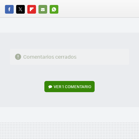
FACEBOOK
TWITTER
FLIPBOARD
E-
WHATSAPP
MAIL
Comentarios cerrados
VER
1 COMENTARIO