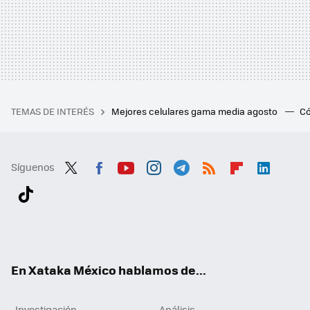
TEMAS DE INTERÉS
Mejores celulares gama media agosto
Có
Síguenos
Twit
Fac
You
Inst
Tele
RSS
Flip
Link
ter
ebo
tub
agr
gra
boa
edI
Tikt
ok
e
am
m
rd
n
ok
En Xataka México hablamos de...
Investigación
Análisis