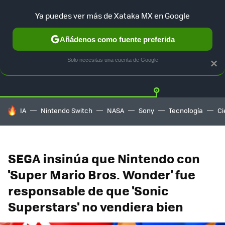
Ya puedes ver más de Xataka MX en Google
Añádenos como fuente preferida
Twitter
Fa
PLAYSTATION
XBOX
NINTENDO
Solo necesitas una cuenta de Google
×
HOY SE HABLA DE
IA
Nintendo Switch
NASA
Sony
Tecnología
Ci
SEGA insinúa que Nintendo con
'Super Mario Bros. Wonder' fue
responsable de que 'Sonic
Superstars' no vendiera bien