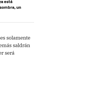
ya está
 sombra, un
les solamente
demás saldrán
er será