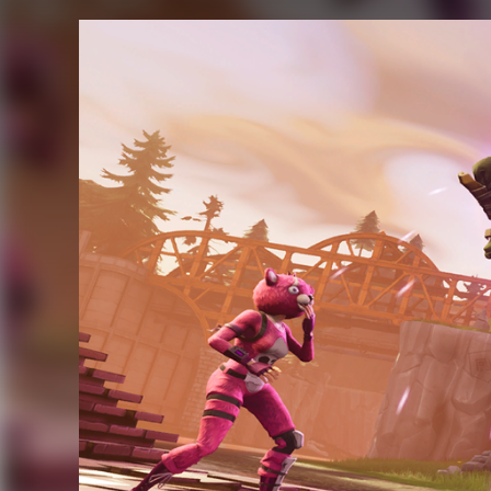
FACEBOOK
TWITTER
FLIPBOARD
E-
MAIL