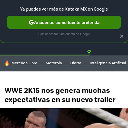
Ya puedes ver más de Xataka MX en Google
Añádenos como fuente preferida
Twitter
Fa
PLAYSTATION
XBOX
NINTENDO
Solo necesitas una cuenta de Google
×
HOY SE HABLA DE
Mercado Libre
Motorola
Oferta
Inteligencia Artificial
WWE 2K15 nos genera muchas
expectativas en su nuevo trailer