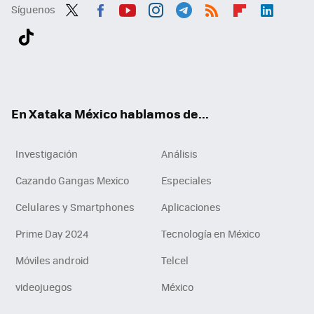
Síguenos
Twit
Fac
You
Inst
Tele
RSS
Flip
Link
ter
ebo
tub
agr
gra
boa
edI
Tikt
ok
e
am
m
rd
n
ok
En Xataka México hablamos de...
Investigación
Análisis
Cazando Gangas Mexico
Especiales
Celulares y Smartphones
Aplicaciones
Prime Day 2024
Tecnología en México
Móviles android
Telcel
videojuegos
México