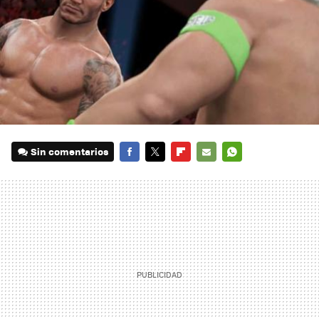
Sin comentarios
FACEBOOK
TWITTER
FLIPBOARD
E-
WHATSAPP
MAIL