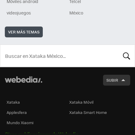
Móviles android
Telcel
videojuegos
México
VER MÁS TEMAS
BUSCA
SUBIR
Xataka
Xataka Móvil
Applesfera
Xataka Smart Home
Mundo Xiaomi
Otras publicaciones de Webedia