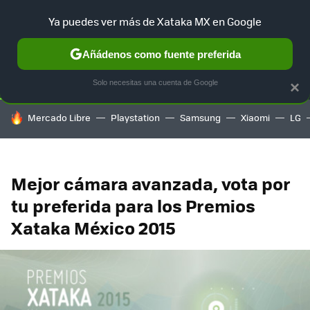
Ya puedes ver más de Xataka MX en Google
SELECCIÓN
GAMING
HOME
AUTO
TERRITORIO SAM
Añádenos como fuente preferida
Solo necesitas una cuenta de Google
×
HOY SE HABLA DE
Mercado Libre
Playstation
Samsung
Xiaomi
LG
Mejor cámara avanzada, vota por
tu preferida para los Premios
Xataka México 2015