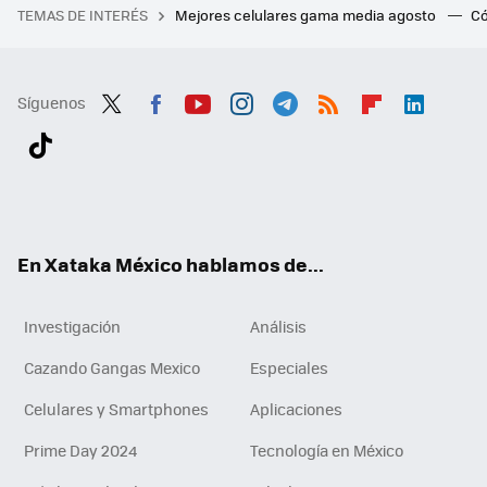
TEMAS DE INTERÉS
Mejores celulares gama media agosto
Có
Síguenos
Twit
Fac
You
Inst
Tele
RSS
Flip
Link
ter
ebo
tub
agr
gra
boa
edI
Tikt
ok
e
am
m
rd
n
ok
En Xataka México hablamos de...
Investigación
Análisis
Cazando Gangas Mexico
Especiales
Celulares y Smartphones
Aplicaciones
Prime Day 2024
Tecnología en México