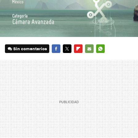
Sin comentarios
FACEBOOK
TWITTER
FLIPBOARD
E-
WHATSAPP
MAIL