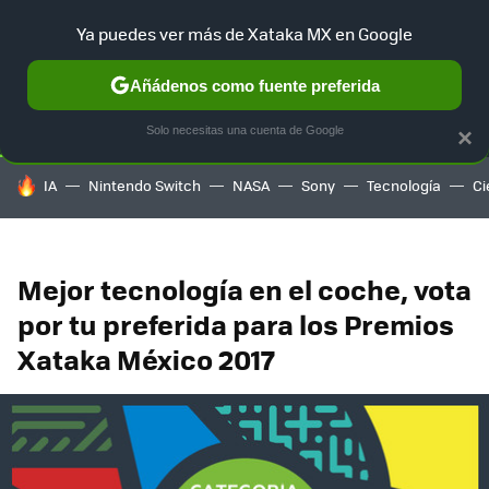
Ya puedes ver más de Xataka MX en Google
SELECCIÓN
GAMING
HOME
AUTO
TERRITORIO SAM
Añádenos como fuente preferida
Solo necesitas una cuenta de Google
×
HOY SE HABLA DE
IA
Nintendo Switch
NASA
Sony
Tecnología
Ci
Mejor tecnología en el coche, vota
por tu preferida para los Premios
Xataka México 2017