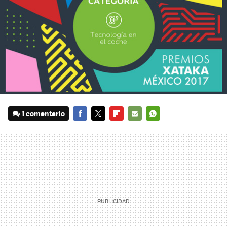
1 comentario
FACEBOOK
TWITTER
FLIPBOARD
E-
WHATSAPP
MAIL