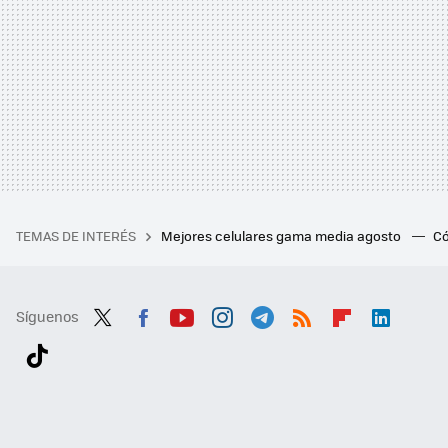
TEMAS DE INTERÉS
Mejores celulares gama media agosto
Có
Síguenos
Twit
Fac
You
Inst
Tele
RSS
Flip
Link
ter
ebo
tub
agr
gra
boa
edI
Tikt
ok
e
am
m
rd
n
ok