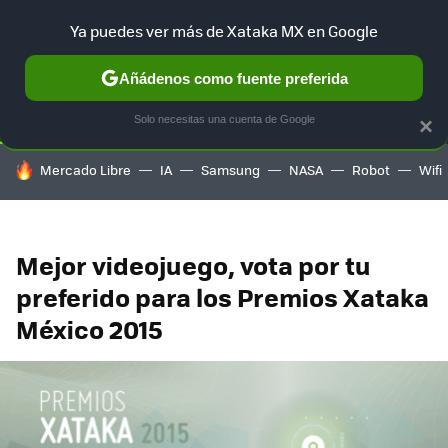
Ya puedes ver más de Xataka MX en Google
SELECCIÓN
GAMING
HOME
AUTO
TERRITORIO SAM
Añádenos como fuente preferida
Solo necesitas una cuenta de Google
×
HOY SE HABLA DE
Mercado Libre
IA
Samsung
NASA
Robot
Wifi
Mejor videojuego, vota por tu
preferido para los Premios Xataka
México 2015