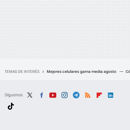
TEMAS DE INTERÉS
Mejores celulares gama media agosto
Có
Síguenos
Twit
Fac
You
Inst
Tele
RSS
Flip
Link
ter
ebo
tub
agr
gra
boa
edI
Tikt
ok
e
am
m
rd
n
ok