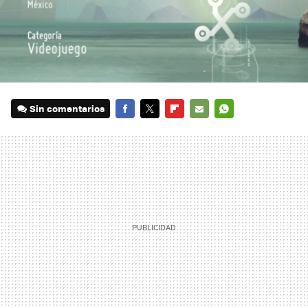
Sin comentarios
FACEBOOK
TWITTER
FLIPBOARD
E-
WHATSAPP
MAIL