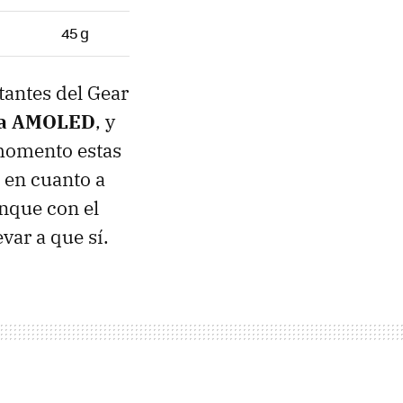
45 g
tantes del Gear
la AMOLED
, y
 momento estas
 en cuanto a
unque con el
var a que sí.