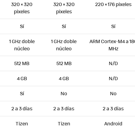
320 × 320
320 × 320
220 × 176 pixeles
pixeles
pixeles
Sí
Sí
Sí
1 GHz doble
1 GHz doble
ARM Cortex-M4 a 18
núcleo
núcleo
MHz
512 MB
512 MB
N/D
4 GB
4 GB
N/D
Sí
No
No
2 a 3 días
2 a 3 días
2 a 3 días
Tizen
Tizen
Android