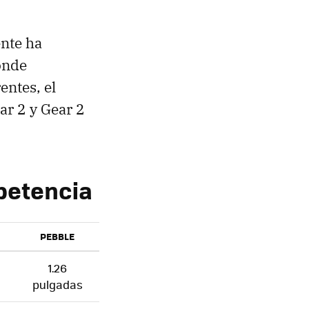
nte ha
onde
entes, el
ar 2 y Gear 2
petencia
PEBBLE
1.26
pulgadas