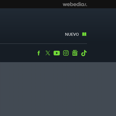
NUEVO
Facebook
Twitter
Youtube
Instagram
googlenews
Tiktok