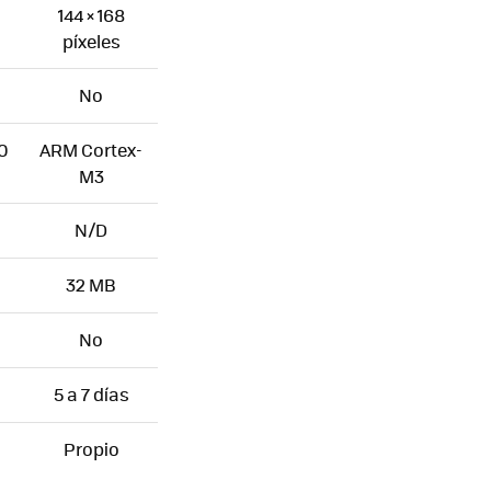
144 × 168
píxeles
No
0
ARM Cortex-
M3
N/D
32 MB
No
5 a 7 días
Propio