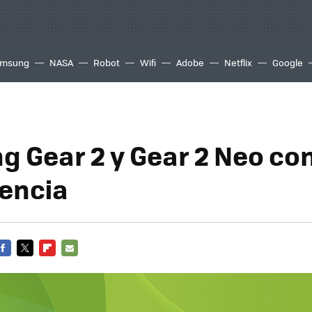
msung
NASA
Robot
Wifi
Adobe
Netflix
Google
 Gear 2 y Gear 2 Neo con
encia
FACEBOOK
TWITTER
FLIPBOARD
E-
MAIL