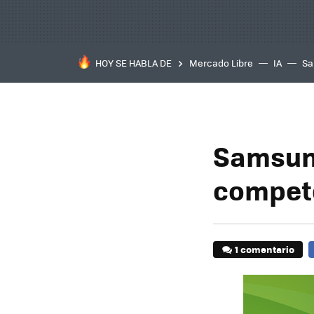
HOY SE HABLA DE
Mercado Libre
IA
Sa
Samsung
compet
1 comentario