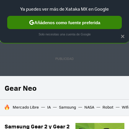
Ya puedes ver más de Xataka MX en Google
SELECCIÓN
GAMING
HOME
AUTO
TERRITORIO SAM
Añádenos como fuente preferida
Solo necesitas una cuenta de Google
×
Gear Neo
HOY SE HABLA DE
Mercado Libre
IA
Samsung
NASA
Robot
Wifi
Samsung Gear 2 y Gear 2