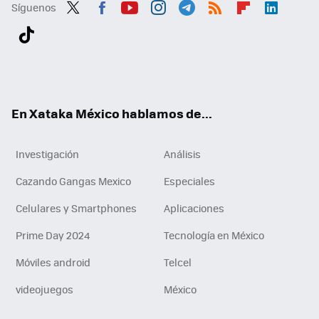
Síguenos
Twit
Fac
You
Inst
Tele
RSS
Flip
Link
ter
ebo
tub
agr
gra
boa
edI
Tikt
ok
e
am
m
rd
n
ok
En Xataka México hablamos de...
Investigación
Análisis
Cazando Gangas Mexico
Especiales
Celulares y Smartphones
Aplicaciones
Prime Day 2024
Tecnología en México
Móviles android
Telcel
videojuegos
México