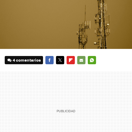
4 comentarios
FACEBOOK
TWITTER
FLIPBOARD
E-
WHATSAPP
MAIL