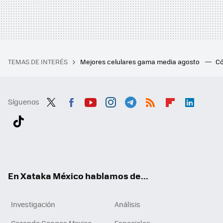
TEMAS DE INTERÉS
Mejores celulares gama media agosto
Có
Síguenos
Twit
Fac
You
Inst
Tele
RSS
Flip
Link
ter
ebo
tub
agr
gra
boa
edI
Tikt
ok
e
am
m
rd
n
ok
En Xataka México hablamos de...
Investigación
Análisis
Cazando Gangas Mexico
Especiales