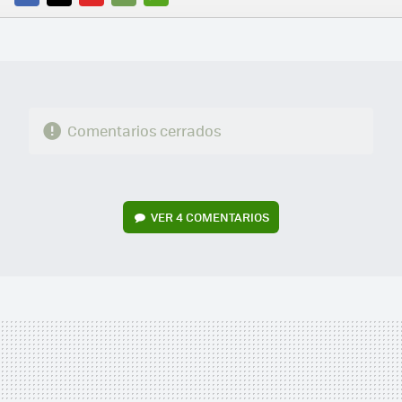
FACEBOOK
TWITTER
FLIPBOARD
E-
WHATSAPP
MAIL
Comentarios cerrados
VER
4 COMENTARIOS