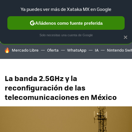
Ya puedes ver más de Xataka MX en Google
SELECCIÓN
GAMING
HOME
AUTO
TERRITORIO SAM
Añádenos como fuente preferida
Solo necesitas una cuenta de Google
×
HOY SE HABLA DE
Mercado Libre
Oferta
WhatsApp
IA
Nintendo Swi
La banda 2.5GHz y la
reconfiguración de las
telecomunicaciones en México