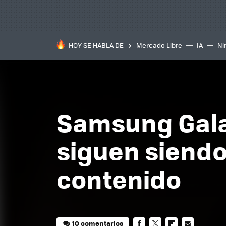
HOY SE HABLA DE
Mercado Libre
IA
Ni
Samsung Galax
siguen siendo
contenido
10 comentarios