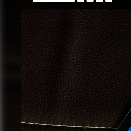
FACEBOOK
TWITTER
FLIPBOARD
E-
MAIL