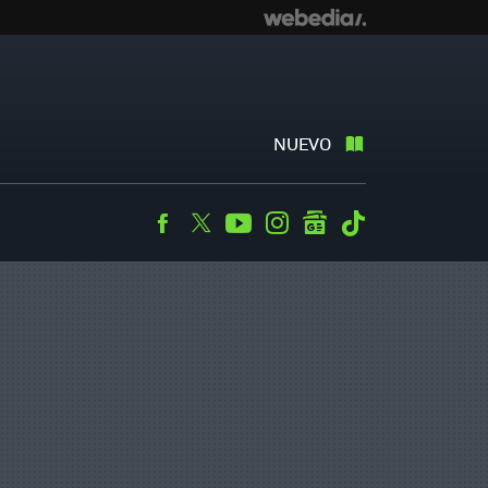
NUEVO
Facebook
Twitter
Youtube
Instagram
googlenews
Tiktok