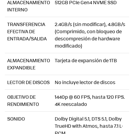
ALMACENAMIENTO
512GB PCIe Gen4 NVME SSD
INTERNO
TRANSFERENCIA
2.4GB/s (sin modificar), 4.8GB/s
EFECTIVA DE
(Comprimido, con bloqueo de
ENTRADA/SALIDA
descompresión de hardware
modificado)
ALMACENAMIENTO
Tarjeta de expansión de 1TB
EXPANDIBLE
LECTOR DE DISCOS
No incluye lector de discos
OBJETIVO DE
1440p @ 60 FPS, hasta 120 FPS.
RENDIMIENTO
4K reescalado
SONIDO
Dolby Digital 5.1, DTS 5.1, Dolby
TrueHD with Atmos, hasta 7.1 L-
PCM