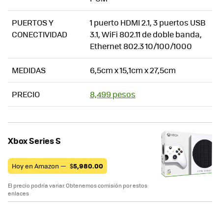
PUERTOS Y
1 puerto HDMI 2.1, 3 puertos USB
CONECTIVIDAD
3.1, WiFi 802.11 de doble banda,
Ethernet 802.3 10/100/1000
MEDIDAS
6,5cm x 15,1cm x 27,5cm
PRECIO
8,499 pesos
Xbox Series S
Hoy en Amazon —
$
5,980.00
El precio podría variar. Obtenemos comisión por estos
enlaces