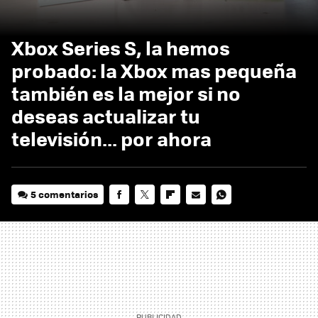
Xbox Series S, la hemos
probado: la Xbox mas pequeña
también es la mejor si no
deseas actualizar tu
televisión... por ahora
5 comentarios
FACEBOOK
TWITTER
FLIPBOARD
E-
WHATSAPP
MAIL