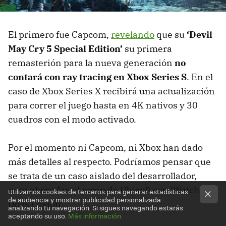
El primero fue Capcom,
revelando
que su
‘Devil
May Cry 5 Special Edition’
su primera
remasterión para la nueva generación
no
contará con ray tracing en Xbox Series S
. En el
caso de Xbox Series X recibirá una actualización
para correr el juego hasta en 4K nativos y 30
cuadros con el modo activado.
Por el momento ni Capcom, ni Xbox han dado
más detalles al respecto. Podríamos pensar que
se trata de un caso aislado del desarrollador,
pero ahora fue el turno de Ubisoft con ‘Watch
Utilizamos cookies de terceros para generar estadísticas
de audiencia y mostrar publicidad personalizada
Dogs Legion’.
analizando tu navegación. Si sigues navegando estarás
aceptando su uso.
Más información