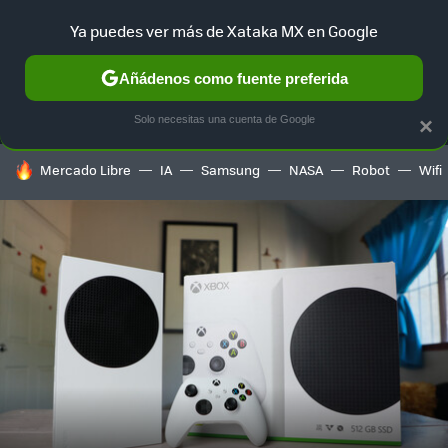
Ya puedes ver más de Xataka MX en Google
MENÚ
NUEVO
Añádenos como fuente preferida
SELECCIÓN
GAMING
HOME
AUTO
TERRITORIO SAM
Solo necesitas una cuenta de Google
×
HOY SE HABLA DE
Mercado Libre
IA
Samsung
NASA
Robot
Wifi