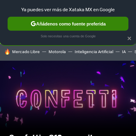
Ya puedes ver más de Xataka MX en Google
SELECCIÓN
GAMING
HOME
AUTO
TERRITORIO SAM
Añádenos como fuente preferida
Solo necesitas una cuenta de Google
×
HOY SE HABLA DE
Mercado Libre
Motorola
Inteligencia Artificial
IA