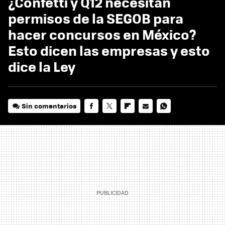
¿Confetti y Q12 necesitan
permisos de la SEGOB para
hacer concursos en México?
Esto dicen las empresas y esto
dice la Ley
Sin comentarios
FACEBOOK
TWITTER
FLIPBOARD
E-
WHATSAPP
MAIL