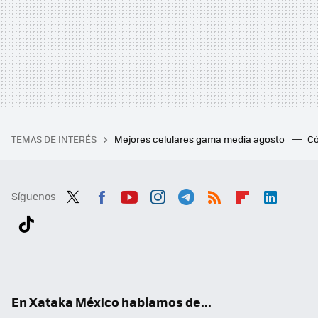
TEMAS DE INTERÉS
Mejores celulares gama media agosto
Có
Síguenos
Twit
Fac
You
Inst
Tele
RSS
Flip
Link
ter
ebo
tub
agr
gra
boa
edI
Tikt
ok
e
am
m
rd
n
ok
En Xataka México hablamos de...