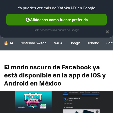
Ya puedes ver más de Xataka MX en Google
SELECCIÓN
GAMING
HOME
AUTO
TERRITORIO SAM
Añádenos como fuente preferida
Solo necesitas una cuenta de Google
×
HOY SE HABLA DE
IA
Nintendo Switch
NASA
Google
iPhone
Son
El modo oscuro de Facebook ya
está disponible en la app de iOS y
Android en México