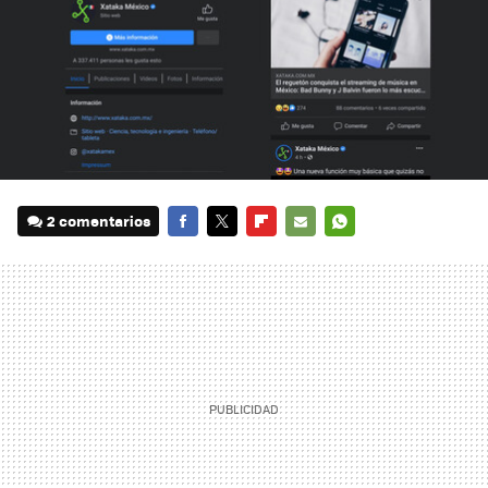
2 comentarios
FACEBOOK
TWITTER
FLIPBOARD
E-
WHATSAPP
MAIL