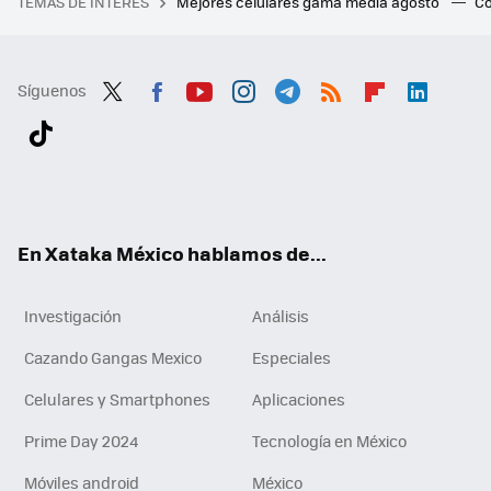
TEMAS DE INTERÉS
Mejores celulares gama media agosto
Có
Síguenos
Twit
Fac
You
Inst
Tele
RSS
Flip
Link
ter
ebo
tub
agr
gra
boa
edI
Tikt
ok
e
am
m
rd
n
ok
En Xataka México hablamos de...
Investigación
Análisis
Cazando Gangas Mexico
Especiales
Celulares y Smartphones
Aplicaciones
Prime Day 2024
Tecnología en México
Móviles android
México