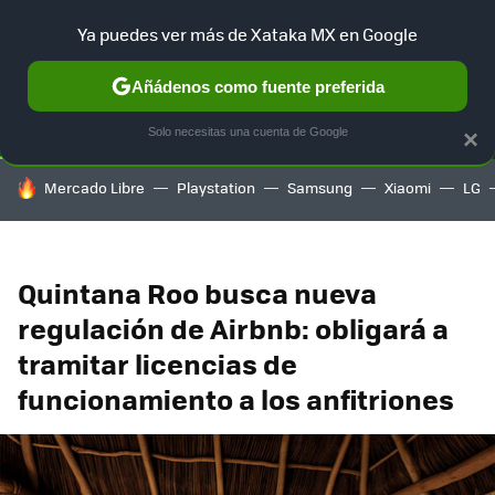
Ya puedes ver más de Xataka MX en Google
SELECCIÓN
GAMING
HOME
AUTO
TERRITORIO SAM
Añádenos como fuente preferida
Solo necesitas una cuenta de Google
×
HOY SE HABLA DE
Mercado Libre
Playstation
Samsung
Xiaomi
LG
Quintana Roo busca nueva
regulación de Airbnb: obligará a
tramitar licencias de
funcionamiento a los anfitriones