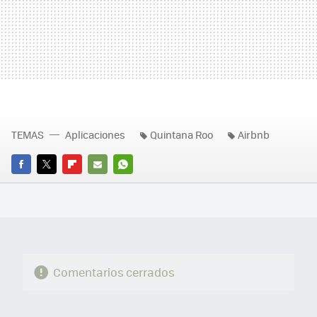
TEMAS
Aplicaciones
Quintana Roo
Airbnb
FACEBOOK
TWITTER
FLIPBOARD
E-
WHATSAPP
MAIL
Comentarios cerrados