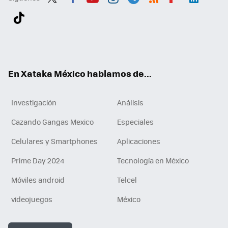
Twit
Fac
You
Inst
Tele
RSS
Flip
Link
ter
ebo
tub
agr
gra
boa
edI
Tikt
ok
e
am
m
rd
n
ok
En Xataka México hablamos de...
Investigación
Análisis
Cazando Gangas Mexico
Especiales
Celulares y Smartphones
Aplicaciones
Prime Day 2024
Tecnología en México
Móviles android
Telcel
videojuegos
México