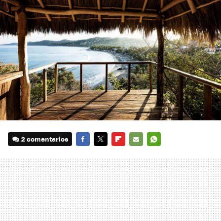
2 comentarios
FACEBOOK
TWITTER
FLIPBOARD
E-
WHATSAPP
MAIL