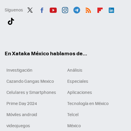
Síguenos
Twit
Fac
You
Inst
Tele
RSS
Flip
Link
ter
ebo
tub
agr
gra
boa
edI
Tikt
ok
e
am
m
rd
n
ok
En Xataka México hablamos de...
Investigación
Análisis
Cazando Gangas Mexico
Especiales
Celulares y Smartphones
Aplicaciones
Prime Day 2024
Tecnología en México
Móviles android
Telcel
videojuegos
México