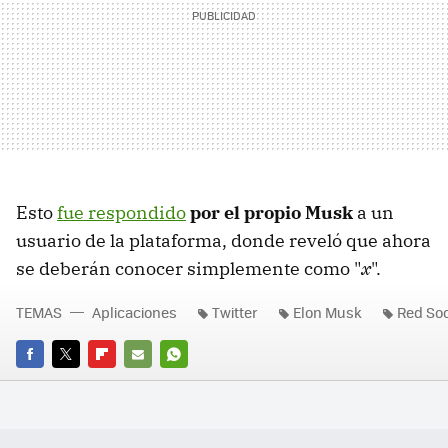
Esto
fue respondido
por el propio Musk
a un
usuario de la plataforma, donde reveló que ahora
se deberán conocer simplemente como "
x
".
TEMAS
Aplicaciones
Twitter
Elon Musk
Red Soc
FACEBOOK
TWITTER
FLIPBOARD
E-
WHATSAPP
MAIL