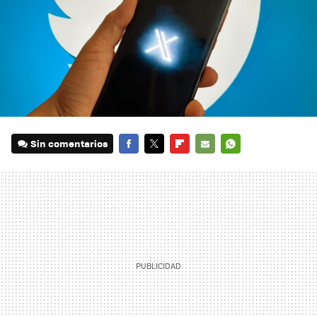
Sin comentarios
FACEBOOK
TWITTER
FLIPBOARD
E-
WHATSAPP
MAIL