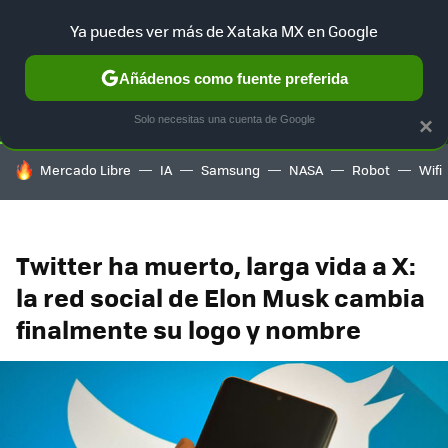
Ya puedes ver más de Xataka MX en Google
SELECCIÓN
GAMING
HOME
AUTO
TERRITORIO SAM
Añádenos como fuente preferida
Solo necesitas una cuenta de Google
×
HOY SE HABLA DE
Mercado Libre
IA
Samsung
NASA
Robot
Wifi
Twitter ha muerto, larga vida a X:
la red social de Elon Musk cambia
finalmente su logo y nombre