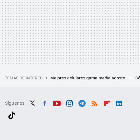
TEMAS DE INTERÉS
Mejores celulares gama media agosto
Có
Síguenos
Twit
Fac
You
Inst
Tele
RSS
Flip
Link
ter
ebo
tub
agr
gra
boa
edI
Tikt
ok
e
am
m
rd
n
ok