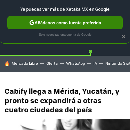
Ya puedes ver más de Xataka MX en Google
Añádenos como fuente preferida
Twitter
Fa
TESLA
UBER
AUTO ELECTRICO
Solo necesitas una cuenta de Google
×
HOY SE HABLA DE
Mercado Libre
Oferta
WhatsApp
IA
Nintendo Swi
Cabify llega a Mérida, Yucatán, y
pronto se expandirá a otras
cuatro ciudades del país