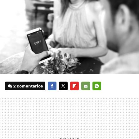
2 comentarios
FACEBOOK
TWITTER
FLIPBOARD
E-
WHATSAPP
MAIL