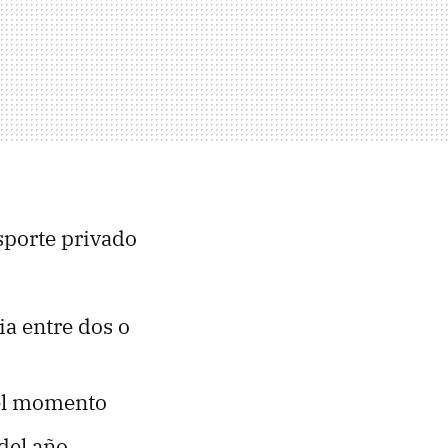
sporte privado
ia entre dos o
 el momento
 del año