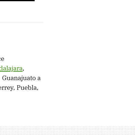
ce
dalajara
,
, Guanajuato a
rrey, Puebla,