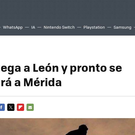
WhatsApp
IA
Nintendo Switch
Playstation
Samsung
lega a León y pronto se
rá a Mérida
FACEBOOK
TWITTER
FLIPBOARD
E-
MAIL