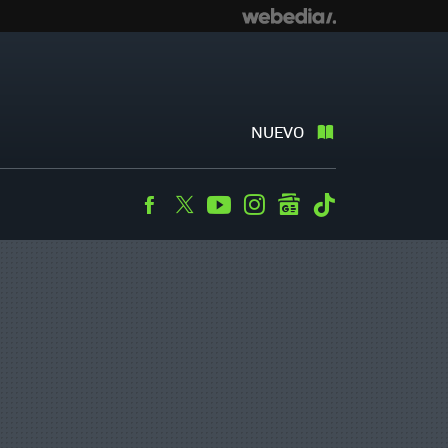
NUEVO
Facebook
Twitter
Youtube
Instagram
googlenews
Tiktok