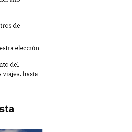
tros de
estra elección
to del
 viajes, hasta
ista