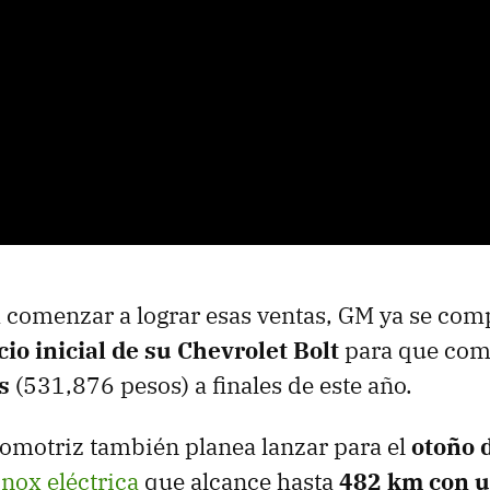
 comenzar a lograr esas ventas, GM ya se com
cio inicial de su Chevrolet Bolt
para que com
s
(531,876 pesos) a finales de este año.
omotriz también planea lanzar para el
otoño 
nox eléctrica
que alcance hasta
482 km con u