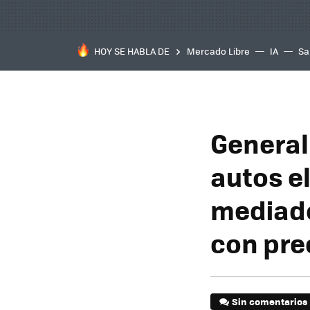
HOY SE HABLA DE
Mercado Libre
IA
Sa
General
autos e
mediado
con pre
Sin comentarios