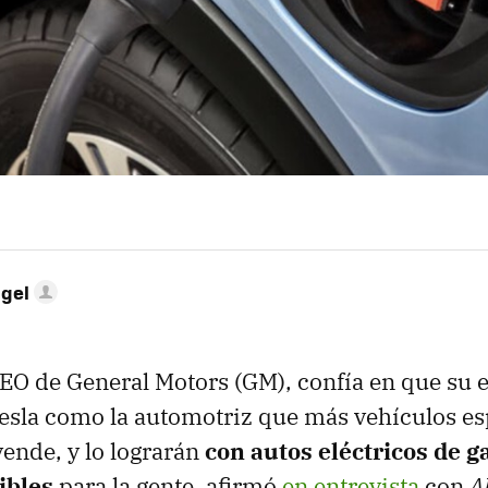
ngel
CEO de General Motors (GM), confía en que su
sla como la automotriz que más vehículos es
ende, y lo lograrán
con autos eléctricos de g
ibles
para la gente, afirmó
en entrevista
con
A