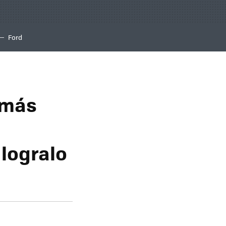
Ford
 más
logralo