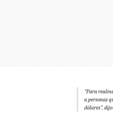
"Para realmen
a personas q
dólares", dij