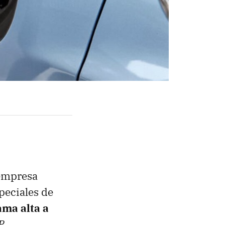
 empresa
peciales de
ama alta a
P
.