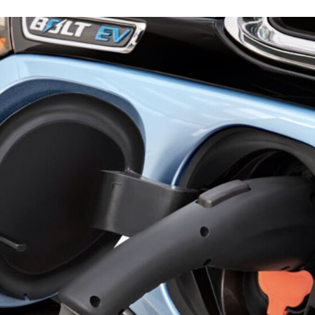
FACEBOOK
TWITTER
FLIPBOARD
E-
MAIL