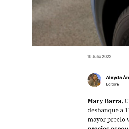
19 Julio 2022
Aleyda Á
Editora
Mary Barra
, 
desbanque a Te
mayor precio v
precios asequ