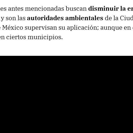
ones antes mencionadas buscan
disminuir la e
y son las
autoridades ambientales
de la Ciu
e México supervisan su aplicación; aunque en 
 en ciertos municipios.