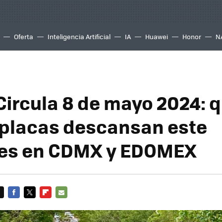
Oferta
Inteligencia Artificial
IA
Huawei
Honor
N
Circula 8 de mayo 2024: 
 placas descansan este
les en CDMX y EDOMEX
FACEBOOK
TWITTER
FLIPBOARD
E-
MAIL