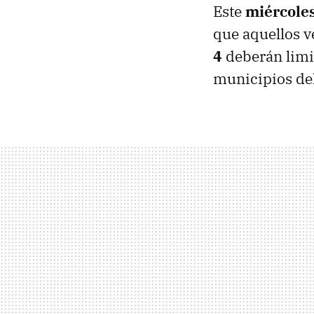
Este
miércole
que aquellos v
4
deberán limit
municipios del