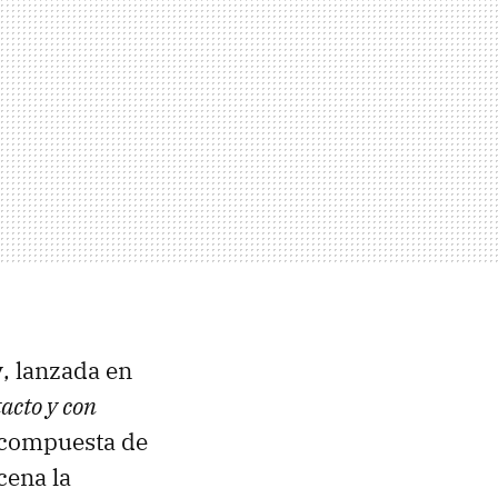
y
, lanzada en
acto y con
á compuesta de
cena la