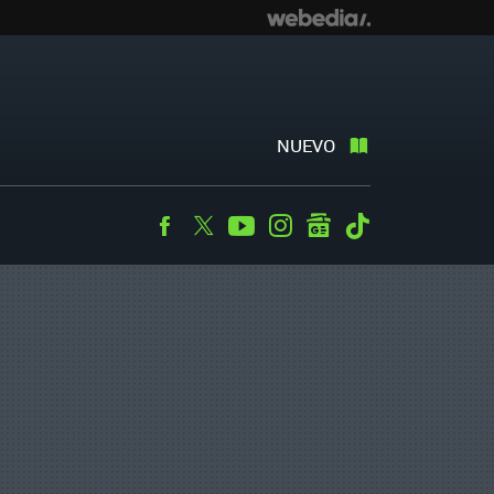
NUEVO
Facebook
Twitter
Youtube
Instagram
googlenews
Tiktok