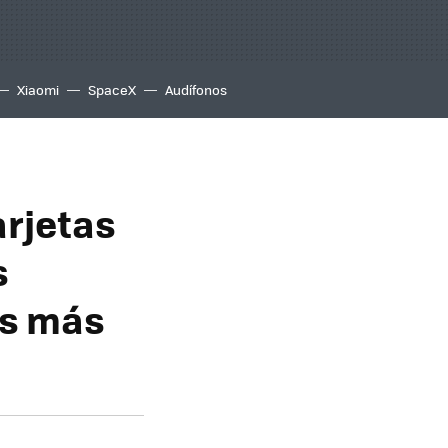
Xiaomi
SpaceX
Audífonos
arjetas
s
ss más