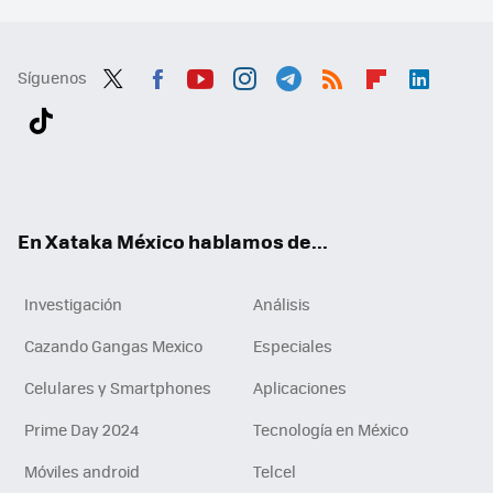
Síguenos
Twit
Fac
You
Inst
Tele
RSS
Flip
Link
ter
ebo
tub
agr
gra
boa
edI
Tikt
ok
e
am
m
rd
n
ok
En Xataka México hablamos de...
Investigación
Análisis
Cazando Gangas Mexico
Especiales
Celulares y Smartphones
Aplicaciones
Prime Day 2024
Tecnología en México
Móviles android
Telcel