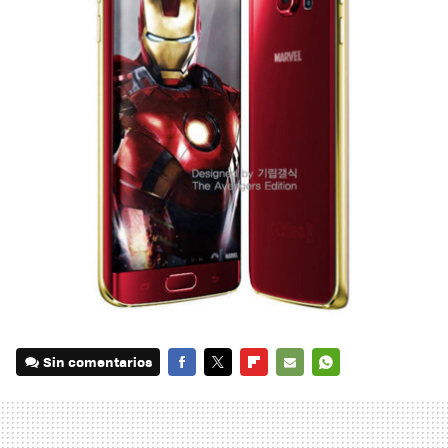
Sin comentarios
FACEBOOK
TWITTER
FLIPBOARD
E-
WHATSAPP
MAIL