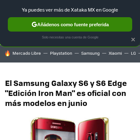
Ya puedes ver más de Xataka MX en Google
SELECCIÓN
GAMING
HOME
AUTO
TERRITORIO SAM
Añádenos como fuente preferida
Solo necesitas una cuenta de Google
×
HOY SE HABLA DE
Mercado Libre
Playstation
Samsung
Xiaomi
LG
El Samsung Galaxy S6 y S6 Edge
"Edición Iron Man" es oficial con
más modelos en junio