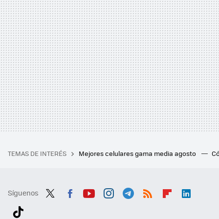
TEMAS DE INTERÉS
Mejores celulares gama media agosto
Có
Síguenos
Twit
Fac
You
Inst
Tele
RSS
Flip
Link