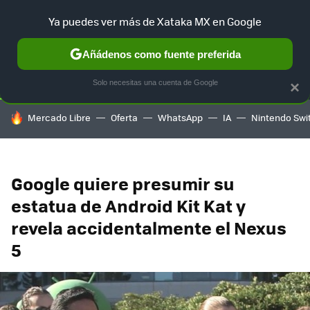
Ya puedes ver más de Xataka MX en Google
SELECCIÓN
GAMING
HOME
AUTO
TERRITORIO SAM
Añádenos como fuente preferida
Solo necesitas una cuenta de Google
×
HOY SE HABLA DE
Mercado Libre
Oferta
WhatsApp
IA
Nintendo Swi
Google quiere presumir su
estatua de Android Kit Kat y
revela accidentalmente el Nexus
5