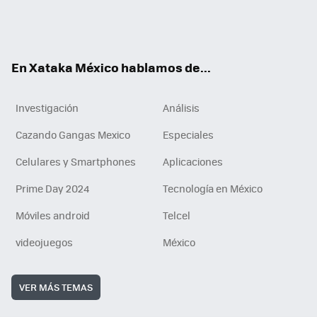
ter
ebo
tub
agr
gra
boa
edI
Tikt
ok
e
am
m
rd
n
ok
En Xataka México hablamos de...
Investigación
Análisis
Cazando Gangas Mexico
Especiales
Celulares y Smartphones
Aplicaciones
Prime Day 2024
Tecnología en México
Móviles android
Telcel
videojuegos
México
VER MÁS TEMAS