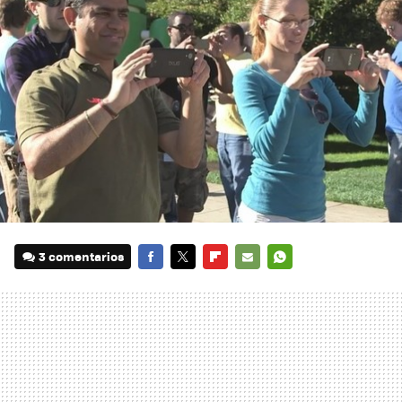
3 comentarios
FACEBOOK
TWITTER
FLIPBOARD
E-
WHATSAPP
MAIL