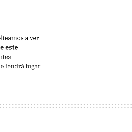
olteamos a ver
e este
ntes
ue tendrá lugar