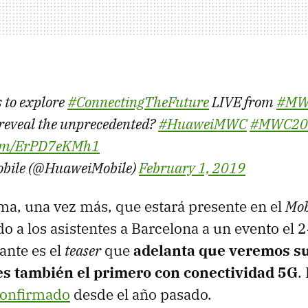
 to explore
#ConnectingTheFuture
LIVE from
#MW
 reveal the unprecedented?
#HuaweiMWC
#MWC20
.com/ErPD7eKMh1
bile (@HuaweiMobile)
February 1, 2019
a, una vez más, que estará presente en el
Mob
do a los asistentes a Barcelona a un evento el 
ante es el
teaser
que
adelanta que veremos su
es también el primero con conectividad 5G
.
onfirmado
desde el año pasado.