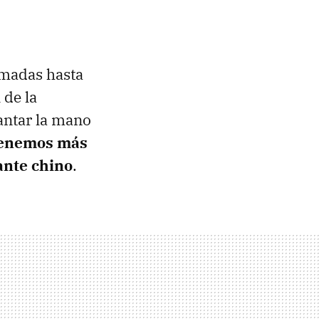
rmadas hasta
 de la
antar la mano
tenemos más
ante chino
.