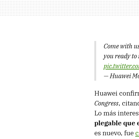
Come with us
you ready to
pic.twitter
— Huawei Mo
Huawei confirm
Congress
, citan
Lo más interes
plegable que 
es nuevo, fue
c