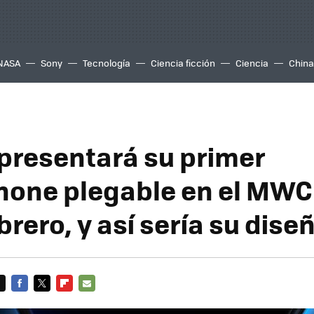
NASA
Sony
Tecnología
Ciencia ficción
Ciencia
China
presentará su primer
one plegable en el MWC 
brero, y así sería su dise
FACEBOOK
TWITTER
FLIPBOARD
E-