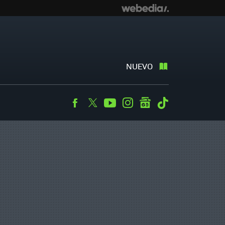
NUEVO
Facebook
Twitter
Youtube
Instagram
googlenews
Tiktok