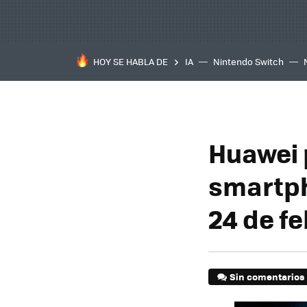
HOY SE HABLA DE
IA
Nintendo Switch
Huawei 
smartph
24 de fe
Sin comentarios