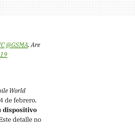
C
@GSMA
. Are
19
ile World
24 de febrero.
 dispositivo
 Este detalle no