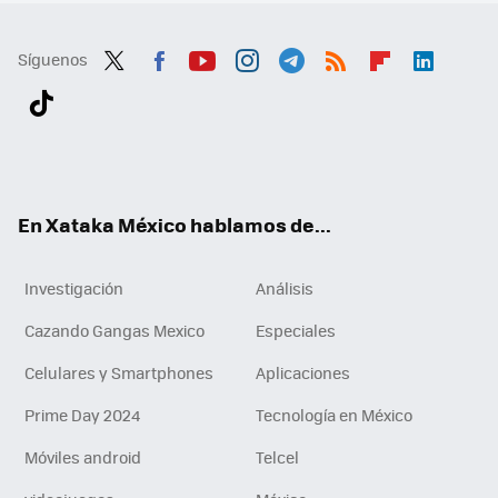
Síguenos
Twit
Fac
You
Inst
Tele
RSS
Flip
Link
ter
ebo
tub
agr
gra
boa
edI
Tikt
ok
e
am
m
rd
n
ok
En Xataka México hablamos de...
Investigación
Análisis
Cazando Gangas Mexico
Especiales
Celulares y Smartphones
Aplicaciones
Prime Day 2024
Tecnología en México
Móviles android
Telcel