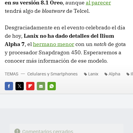
en su versión 8.1 Oreo
, aunque
al parecer
tendrá algo de
bloatware
de Telcel.
Desgraciadamente en el evento celebrado el día
de hoy,
Lanix no ha dado detalles del Ilium
Alpha 7
, el
hermano menor
con un
notch
de gota
y procesador Snapdragon 450. Esperaremos a
conocer más información de ese modelo.
TEMAS
Celulares y Smartphones
Lanix
Alpha
I
FACEBOOK
TWITTER
FLIPBOARD
E-
WHATSAPP
MAIL
Comentarios cerrados