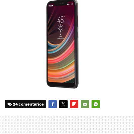
24 comentarios
FACEBOOK
TWITTER
FLIPBOARD
E-
WHATSAPP
MAIL