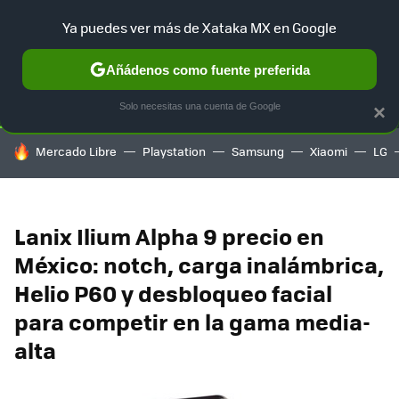
Ya puedes ver más de Xataka MX en Google
SELECCIÓN
GAMING
HOME
AUTO
TERRITORIO SAM
Añádenos como fuente preferida
Solo necesitas una cuenta de Google
×
HOY SE HABLA DE
Mercado Libre
Playstation
Samsung
Xiaomi
LG
Lanix Ilium Alpha 9 precio en
México: notch, carga inalámbrica,
Helio P60 y desbloqueo facial
para competir en la gama media-
alta