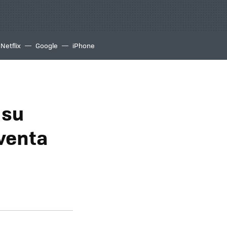
Netflix
Google
iPhone
 su
 venta