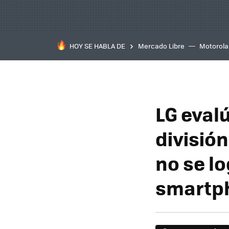
HOY SE HABLA DE
Mercado Libre
Motorola
LG eval
división
no se lo
smartp