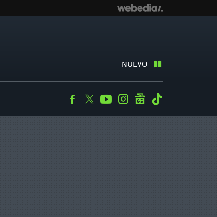
NUEVO
Facebook
Twitter
Youtube
Instagram
googlenews
Tiktok