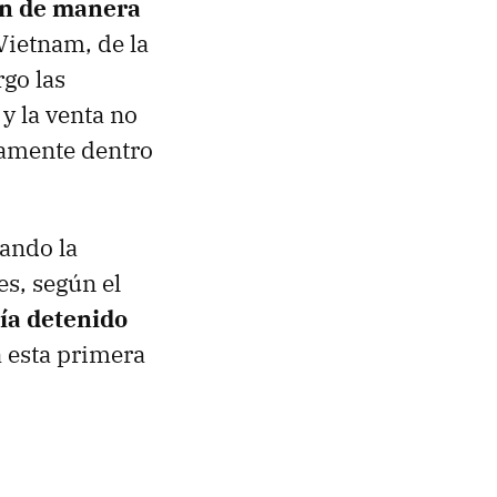
on de manera
Vietnam, de la
go las
y la venta no
tamente dentro
zando la
es, según el
ía detenido
 esta primera