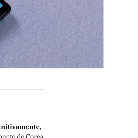
finitivamente
,
mente de Corea