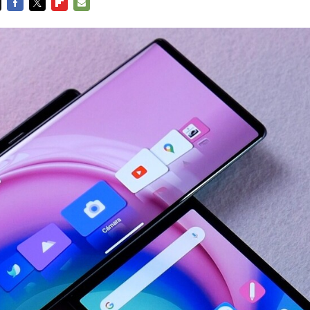
FACEBOOK
TWITTER
FLIPBOARD
E-
MAIL