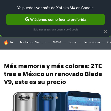
Ya puedes ver más de Xataka MX en Google
SELECCIÓN
GAMING
HOME
AUTO
TERRITORIO SAM
Añádenos como fuente preferida
Solo necesitas una cuenta de Google
×
HOY SE HABLA DE
IA
Nintendo Switch
NASA
Sony
Tecnología
Ci
Más memoria y más colores: ZTE
trae a México un renovado Blade
V9, este es su precio