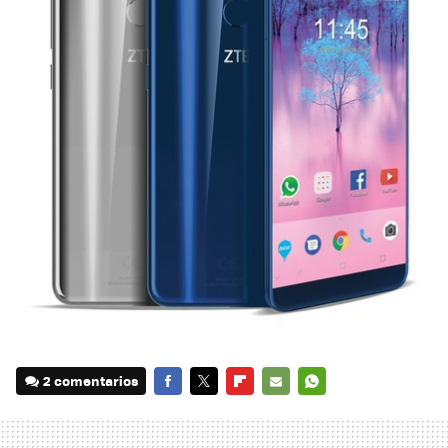
2 comentarios
FACEBOOK
TWITTER
FLIPBOARD
E-
WHATSAPP
MAIL