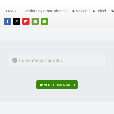
TEMAS
Celulares y Smartphones
México
Telcel
FACEBOOK
TWITTER
FLIPBOARD
E-
WHATSAPP
MAIL
Comentarios cerrados
VER
1 COMENTARIO